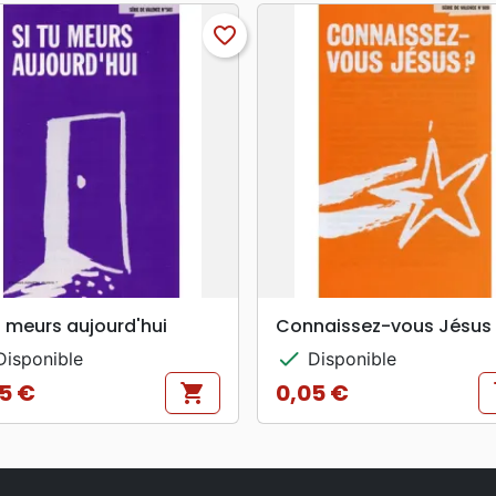
favorite_border
search
search
APERÇU RAPIDE
APERÇU RAPIDE
u meurs aujourd'hui
Connaissez-vous Jésus 
check
isponible
Disponible
5 €
0,05 €
shopping_cart
s
Prix