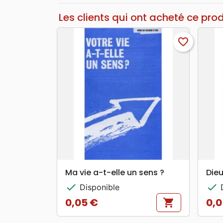
Les clients qui ont acheté ce pro
favorite_border
search
APERÇU RAPIDE
Ma vie a-t-elle un sens ?
Dieu
check
check
Disponible
D
0,05 €
0,0
shopping_cart
Prix
Prix