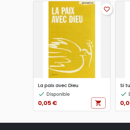
favorite_border
search
APERÇU RAPIDE
La paix avec Dieu
Si t
check
check
Disponible
D
0,05 €
0,0
shopping_cart
Prix
Prix