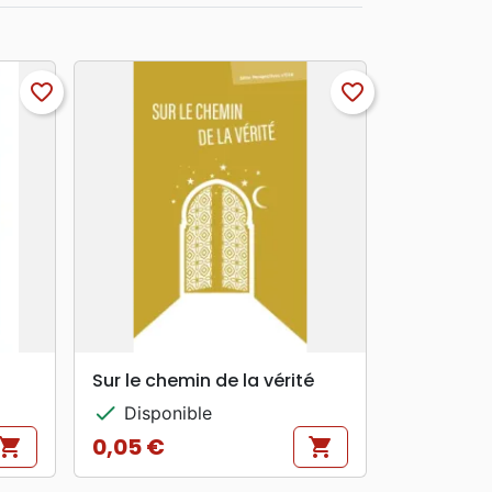
favorite_border
favorite_border
search
APERÇU RAPIDE
Sur le chemin de la vérité
check
Disponible
0,05 €
hopping_cart
shopping_cart
Prix