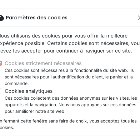
okie
Paramètres des cookies
ous utilisons des cookies pour vous offrir la meilleure
Nouveautés
Bibles
Calendriers
Livres
Jeunesse
xpérience possible. Certains cookies sont nécessaires, vou
evez les accepter pour continuer à naviguer sur ce site.
driers autres langues
e, adoration
ms 6-9 ans
ue enfant
enfants
ation
Autres versions
Mission, évangélisation
Enseignement jeunesse
Recueils et partitions
DVD concert
Croix/cadres
e Seigneur Jésus va revenir
y
nne, santé +
s 9-12 ans
Bibles d'étude
Fin des temps
Livres d'activités
Porte clés
Cookies strictement nécessaires
ur
e, famille +
scents, jeunes
siles cultuels
Bibles audio
Personnages de la Bible
Cadeaux Bébé
Posters
Le Seigneur Jésus va revenir
Ces cookies sont nécessaires à la fonctionnalité du site web. Ils
ais courant / NFC
l, Messianique
x
sont nécessaires pour l'authentification du client, le panier et la
Bibles gros caractères
Création, évolution
Bloc notes
Référence
SV020FR
EAN
2120000001666
Ed
commande.
ais fondamental
ion +
Evangiles
Romans, récits
Cookies analytiques
Détails du produit
gnages, bio
Bandes dessinées
Ces cookies collectent des données anonymes sur les visites, les
t spirituel
Théâtre, saynettes
Référence
SV020FR
appareils et la navigation. Nous nous appuyons sur ces données
EAN / ISBN
2120000001666
pour améliorer notre site web.
Editeur
BIBLE & PUBLICATIO
n fermant cette fenêtre sans faire de choix, vous acceptez tous les
Poids
0 g
ookies.
En stock
259 ex.