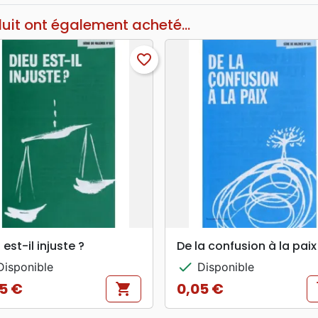
duit ont également acheté...
favorite_border
search
search
APERÇU RAPIDE
APERÇU RAPIDE
 est-il injuste ?
De la confusion à la paix
check
isponible
Disponible
5 €
0,05 €
shopping_cart
s
Prix