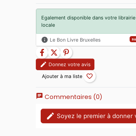
Egalement disponible dans votre librairie
locale
info
Le Bon Livre Bruxelles
su
facebook
twitter
pinterest
edit
Donnez votre avis
favorite_border
chat
Commentaires (0)
edit
Soyez le premier à donner v