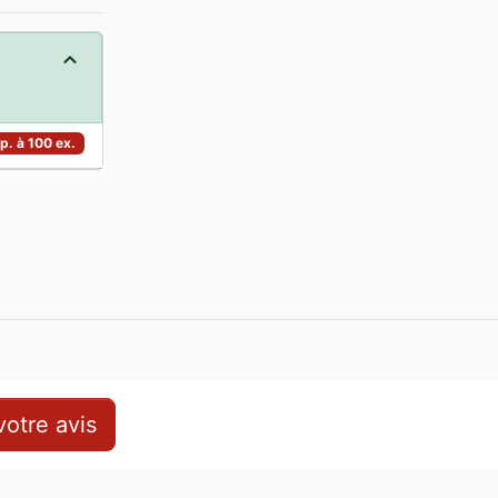
p. à 100 ex.
otre avis