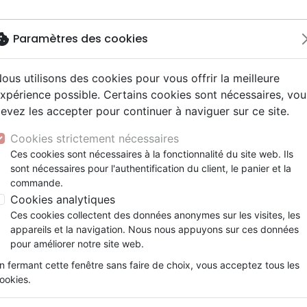
okie
Paramètres des cookies
ous utilisons des cookies pour vous offrir la meilleure
Nouveautés
Bibles
Calendriers
Livres
Jeunesse
xpérience possible. Certains cookies sont nécessaires, vou
evez les accepter pour continuer à naviguer sur ce site.
driers autres langues
e, adoration
ms 6-9 ans
ue enfant
enfants
ation
Autres versions
Mission, évangélisation
Enseignement jeunesse
Recueils et partitions
DVD concert
Croix/cadres
y
nne, santé +
s 9-12 ans
Bibles d'étude
Fin des temps
Livres d'activités
Porte clés
Cookies strictement nécessaires
ur
e, famille +
scents, jeunes
siles cultuels
Bibles audio
Personnages de la Bible
Cadeaux Bébé
Posters
Ces cookies sont nécessaires à la fonctionnalité du site web. Ils
vres autres langues
ais courant / NFC
l, Messianique
x
sont nécessaires pour l'authentification du client, le panier et la
Bibles gros caractères
Création, évolution
Bloc notes
commande.
ais fondamental
ion +
Evangiles
Romans, récits
Cookies analytiques
gnages, bio
Bandes dessinées
Ces cookies collectent des données anonymes sur les visites, les
t spirituel
Théâtre, saynettes
appareils et la navigation. Nous nous appuyons sur ces données
ar :
Par page :
pour améliorer notre site web.
n fermant cette fenêtre sans faire de choix, vous acceptez tous les
favorite_border
ookies.