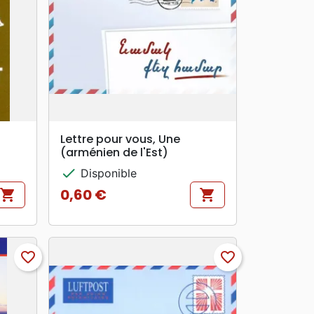
search
APERÇU RAPIDE
Lettre pour vous, Une
(arménien de l'Est)
check
Disponible
0,60 €
shopping_cart
shopping_cart
Prix
favorite_border
favorite_border