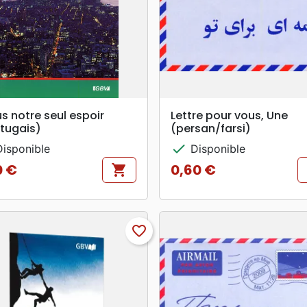
search
search
APERÇU RAPIDE
APERÇU RAPIDE
s notre seul espoir
Lettre pour vous, Une
tugais)
(persan/farsi)
check
isponible
Disponible
0 €
0,60 €
shopping_cart
Prix
favorite_border