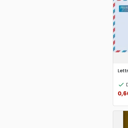
Lett
check
D
0,6
Prix