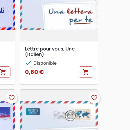
search
APERÇU RAPIDE
Lettre pour vous, Une
(italien)
check
Disponible
0,60 €
shopping_cart
shopping_cart
Prix
favorite_border
favorite_border