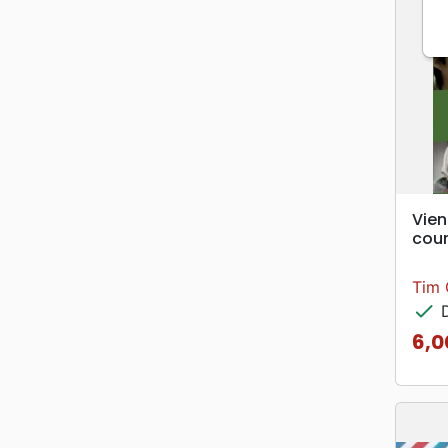
Vien
cour
Tim 
check
D
6,0
Prix