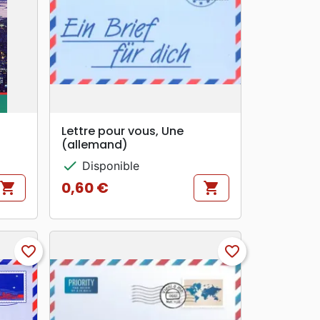
search
APERÇU RAPIDE
Lettre pour vous, Une
(allemand)
check
Disponible
0,60 €
shopping_cart
shopping_cart
Prix
favorite_border
favorite_border