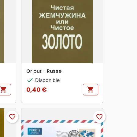
search
APERÇU RAPIDE
Or pur - Russe
check
Disponible
0,40 €
shopping_cart
shopping_cart
Prix
favorite_border
favorite_border