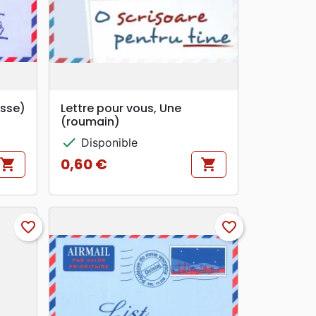
search
APERÇU RAPIDE
usse)
Lettre pour vous, Une
(roumain)
check
Disponible
0,60 €
shopping_cart
shopping_cart
Prix
favorite_border
favorite_border