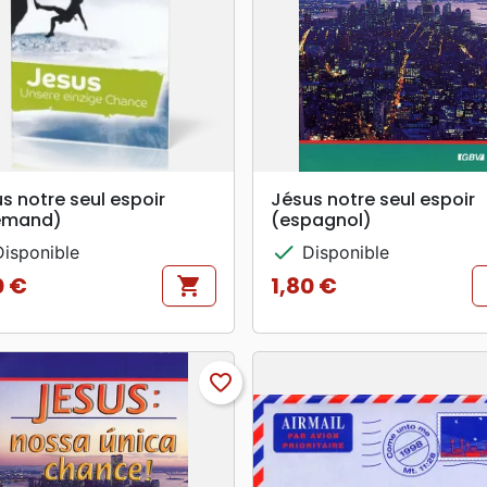
search
search
APERÇU RAPIDE
APERÇU RAPIDE
s notre seul espoir
Jésus notre seul espoir
lemand)
(espagnol)
check
isponible
Disponible
0 €
1,80 €
shopping_cart
Prix
favorite_border