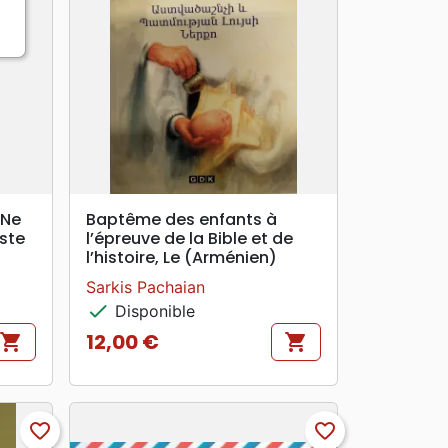
search
APERÇU RAPIDE
 Ne
Baptême des enfants à
uste
l’épreuve de la Bible et de
l’histoire, Le (Arménien)
Sarkis Pachaian
check
Disponible
12,00 €
shopping_cart
shopping_cart
Prix
favorite_border
favorite_border