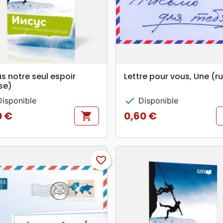
search
search
APERÇU RAPIDE
APERÇU RAPIDE
s notre seul espoir
Lettre pour vous, Une (r
se)
check
isponible
Disponible
0 €
0,60 €
shopping_cart
Prix
favorite_border