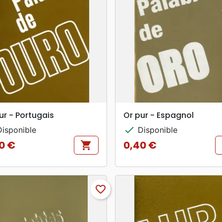
search
search
APERÇU RAPIDE
APERÇU RAPIDE
ur - Portugais
Or pur - Espagnol
check
isponible
Disponible
0 €
0,40 €
shopping_cart
Prix
favorite_border