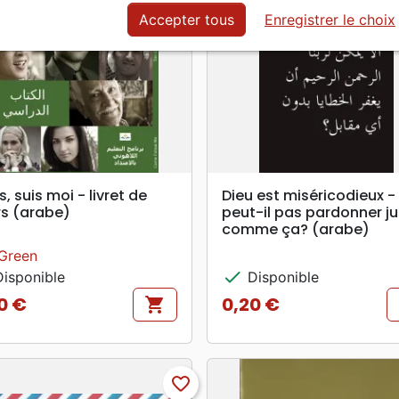
Accepter tous
Enregistrer le choix
search
search
APERÇU RAPIDE
APERÇU RAPIDE
s, suis moi - livret de
Dieu est miséricodieux -
s (arabe)
peut-il pas pardonner j
comme ça? (arabe)
Green
check
isponible
Disponible
0 €
0,20 €
shopping_cart
Prix
favorite_border