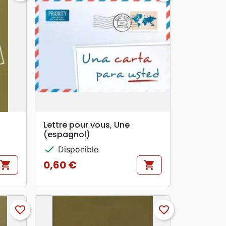
search
APERÇU RAPIDE
Lettre pour vous, Une
(espagnol)
check
Disponible
0,60 €
shopping_cart
shopping_cart
Prix
favorite_border
favorite_border