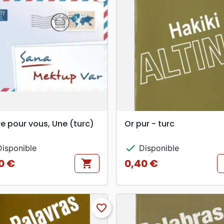
search
search
APERÇU RAPIDE
APERÇU RAPIDE
re pour vous, Une (turc)
Or pur - turc
check
isponible
Disponible
0 €
0,40 €
shopping_cart
Prix
favorite_border