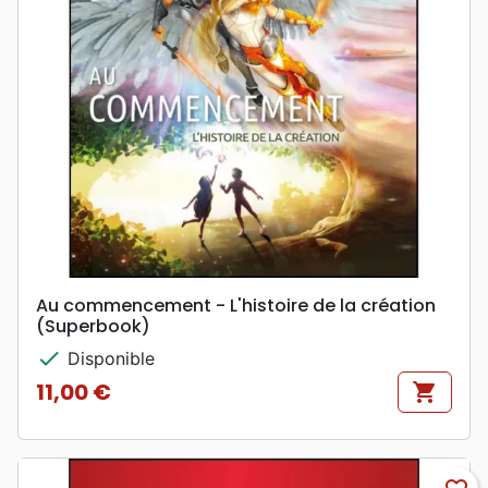
Au commencement - L'histoire de la création
(Superbook)
check
Disponible
11,00 €
shopping_cart
Prix