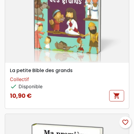
La petite Bible des grands
Collectif
check
Disponible
10,90 €
shopping_cart
Prix
favorite_border