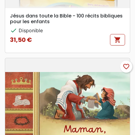
Jésus dans toute la Bible - 100 récits bibliques
pour les enfants
check
Disponible
31,50 €
shopping_cart
Prix
favorite_border