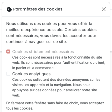
menu
shopping_cart
account_circle
cookie
Paramètres des cookies
Nous utilisons des cookies pour vous offrir la
meilleure expérience possible. Certains cookies
sont nécessaires, vous devez les accepter pour
continuer à naviguer sur ce site.
search
Reche
Cookies strictement nécessaires
Ces cookies sont nécessaires à la fonctionnalité du site
Accueil
Jeunesse
Bibles jeunesse
web. Ils sont nécessaires pour l'authentification du client,
le panier et la commande.
Bibles jeunesse
Cookies analytiques
68
produits
Ces cookies collectent des données anonymes sur les
visites, les appareils et la navigation. Nous nous
appuyons sur ces données pour améliorer notre site
tune
Filtrer
web.
En fermant cette fenêtre sans faire de choix, vous acceptez
tous les cookies.