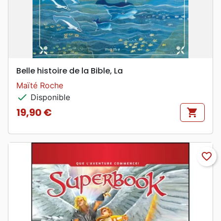
Belle histoire de la Bible, La
Maïté Roche
check
Disponible
19,90 €
shopping_cart
Prix
favorite_border