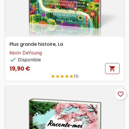
Plus grande histoire, La
Kevin DeYoung
check
Disponible
19,90 €
shopping_cart
Prix
(1)
star
star
star
star
star
favorite_border