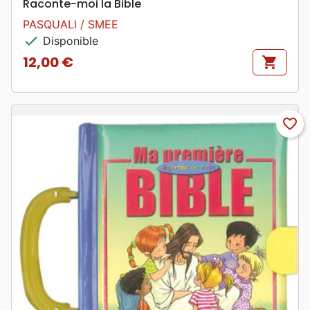
Raconte-moi la Bible
PASQUALI / SMEE
check
Disponible
12,00 €
shopping_cart
Prix
favorite_border