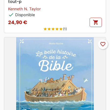
tout-p
Kenneth N. Taylor
check
Disponible
24,90 €
shopping_cart
Prix
(1)
star
star
star
star
star
favorite_border