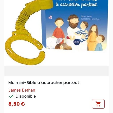
Ma mini-Bible à accrocher partout
James Bethan
check
Disponible
8,50 €
shopping_cart
Prix