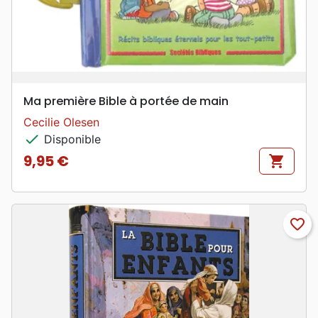
Ma première Bible à portée de main
Cecilie Olesen
check
Disponible
9,95 €
shopping_cart
Prix
favorite_border