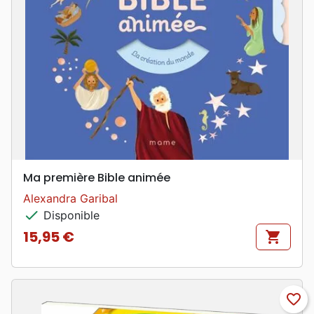
Ma première Bible animée
Alexandra Garibal
check
Disponible
15,95 €
shopping_cart
Prix
favorite_border