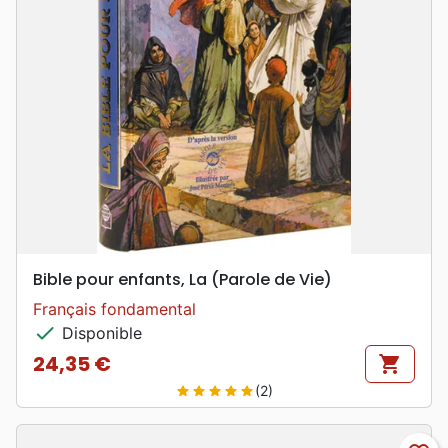
Bible pour enfants, La (Parole de Vie)
Français fondamental
check
Disponible
24,35 €
shopping_cart
Prix
(2)
star
star
star
star
star