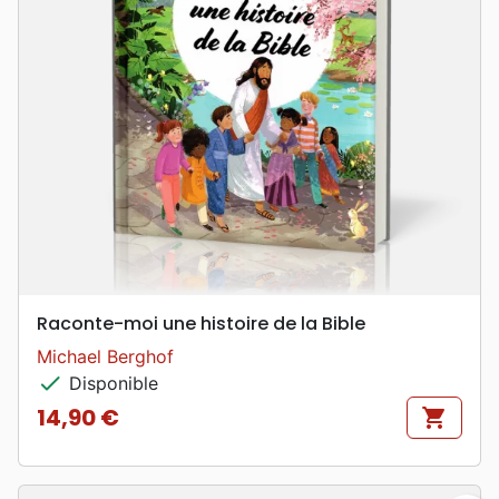
Raconte-moi une histoire de la Bible
Michael Berghof
check
Disponible
14,90 €
shopping_cart
Prix