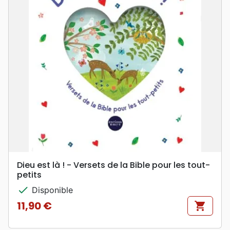
Dieu est là ! - Versets de la Bible pour les tout-
petits
check
Disponible
11,90 €
shopping_cart
Prix