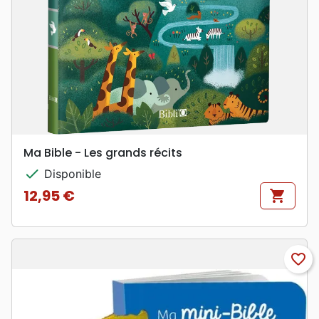
Ma Bible - Les grands récits
check
Disponible
12,95 €
shopping_cart
Prix
favorite_border