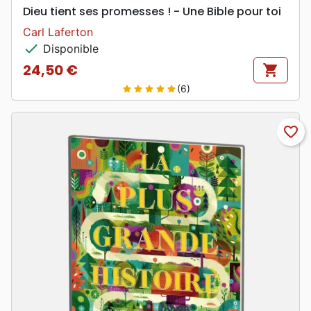
Dieu tient ses promesses ! - Une Bible pour toi
Carl Laferton
check
Disponible
24,50 €
shopping_cart
Prix
(6)
star
star
star
star
star
favorite_border