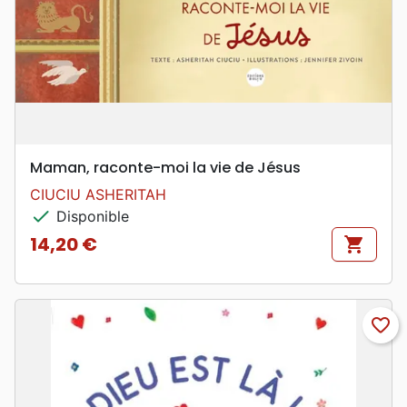
Maman, raconte-moi la vie de Jésus
CIUCIU ASHERITAH
check
Disponible
14,20 €
shopping_cart
Prix
favorite_border