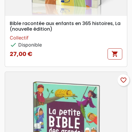
Bible racontée aux enfants en 365 histoires, La
(nouvelle édition)
Collectif
check
Disponible
27,00 €
shopping_cart
Prix
favorite_border