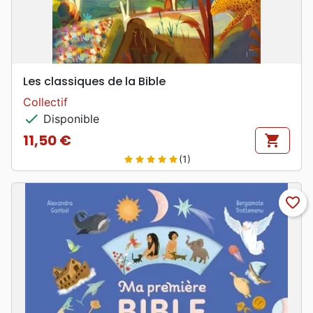
Les classiques de la Bible
Collectif
check
Disponible
11,50 €
shopping_cart
Prix
(1)
star
star
star
star
star
favorite_border