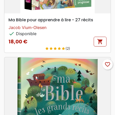
Ma Bible pour apprendre à lire - 27 récits
Jacob Vium-Olesen
check
Disponible
18,00 €
shopping_cart
Prix
(2)
star
star
star
star
star
favorite_border