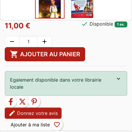
check
Disponible
11,00 €
1 ex.
remove
add
shopping_cart
AJOUTER AU PANIER
Egalement disponible dans votre librairie
locale
facebook
twitter
pinterest
edit
Donnez votre avis
favorite_border