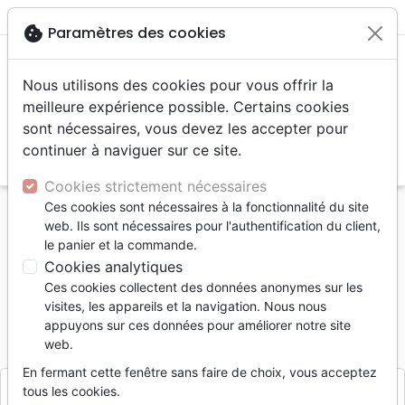
menu
shopping_cart
account_circle
cookie
Paramètres des cookies
Nous utilisons des cookies pour vous offrir la
meilleure expérience possible. Certains cookies
sont nécessaires, vous devez les accepter pour
continuer à naviguer sur ce site.
search
Reche
Cookies strictement nécessaires
Ces cookies sont nécessaires à la fonctionnalité du site
Accueil
Jeunesse
Bibles jeunesse
web. Ils sont nécessaires pour l'authentification du client,
Esther - Le courage d'une reine (Superbook)
le panier et la commande.
Cookies analytiques
Esther - Le courage d'une reine
Ces cookies collectent des données anonymes sur les
(Superbook)
visites, les appareils et la navigation. Nous nous
appuyons sur ces données pour améliorer notre site
Référence
INS2585
EAN
9782924825853
web.
INSPIRATION PUBLISHINGS
Editeur
En fermant cette fenêtre sans faire de choix, vous acceptez
tous les cookies.