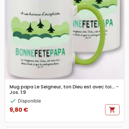
Mug papa Le Seigneur, ton Dieu est avec toi... -
Jos. 1:9
check
Disponible
9,80 €
shopping_cart
Prix