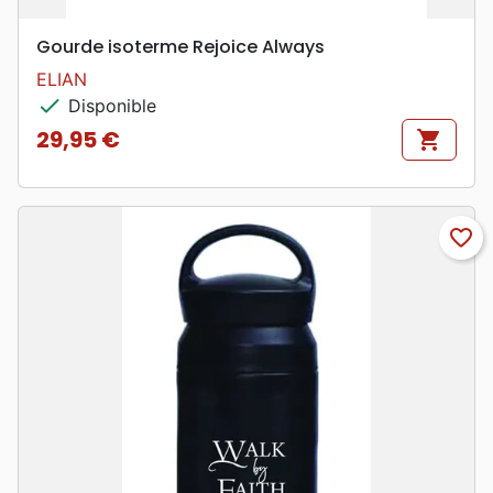
Gourde isoterme Rejoice Always
ELIAN
check
Disponible
29,95 €
shopping_cart
Prix
favorite_border