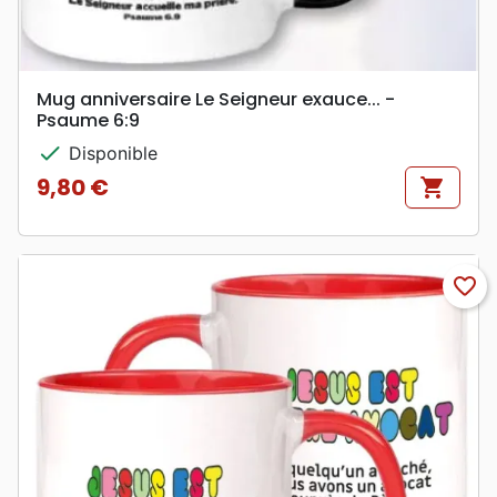
Mug anniversaire Le Seigneur exauce... -
Psaume 6:9
check
Disponible
9,80 €
shopping_cart
Prix
favorite_border