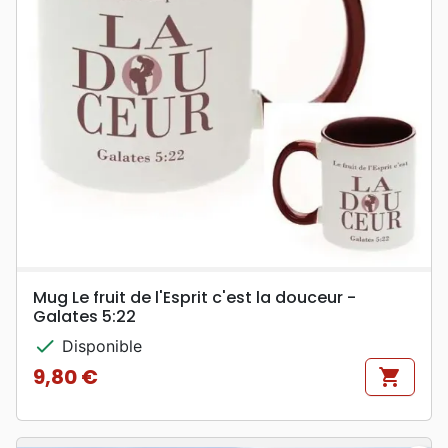
Mug Le fruit de l'Esprit c'est la douceur -
Galates 5:22
check
Disponible
9,80 €
shopping_cart
Prix