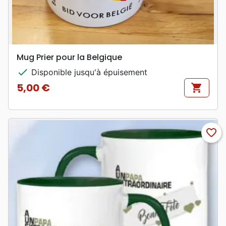
Mug Prier pour la Belgique
check
Disponible jusqu'à épuisement
5,00 €
shopping_cart
Prix
favorite_border