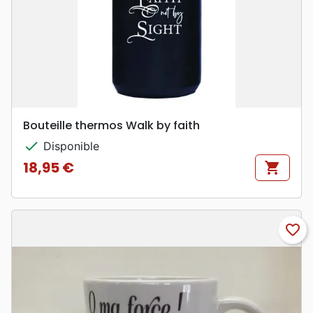
Bouteille thermos Walk by faith
check
Disponible
18,95 €
shopping_cart
Prix
favorite_border