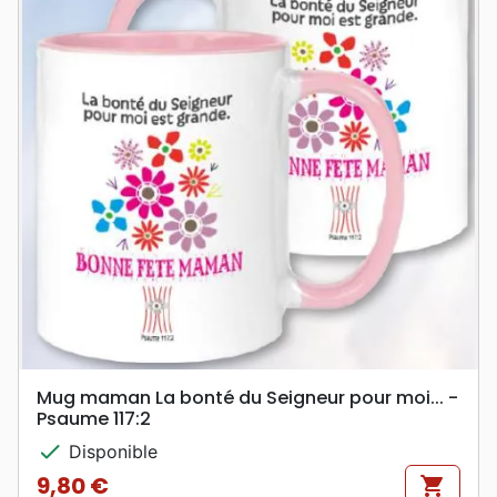
Mug maman La bonté du Seigneur pour moi... -
Psaume 117:2
check
Disponible
9,80 €
shopping_cart