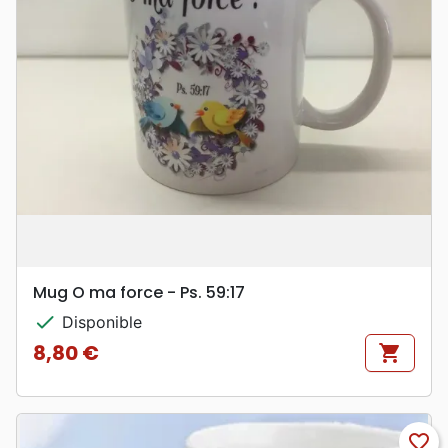
Mug O ma force - Ps. 59:17
check
Disponible
8,80 €
shopping_cart
Prix
favorite_border