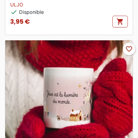
ULJO
check
Disponible
3,95 €
shopping_cart
Prix
favorite_border