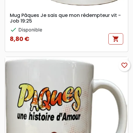
Mug Pâques Je sais que mon rédempteur vit -
Job 19:25
check
Disponible
8,80 €
shopping_cart
Prix
favorite_border