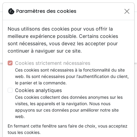
menu
shopping_cart
account_circle
cookie
Paramètres des cookies
Nous utilisons des cookies pour vous offrir la
meilleure expérience possible. Certains cookies
sont nécessaires, vous devez les accepter pour
continuer à naviguer sur ce site.
search
Reche
Cookies strictement nécessaires
Ces cookies sont nécessaires à la fonctionnalité du site
Accueil
Divers
Maison, cuisine
web. Ils sont nécessaires pour l'authentification du client,
le panier et la commande.
Maison, cuisine
Cookies analytiques
241
produits
Ces cookies collectent des données anonymes sur les
visites, les appareils et la navigation. Nous nous
appuyons sur ces données pour améliorer notre site
tune
Filtrer
web.
En fermant cette fenêtre sans faire de choix, vous acceptez
tous les cookies.