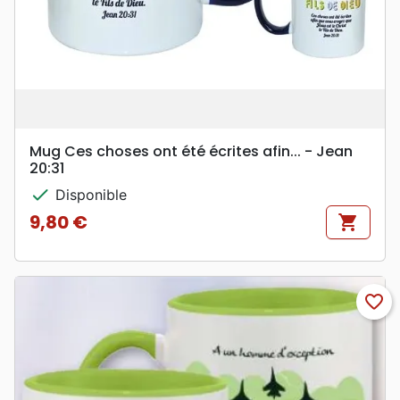
Mug Ces choses ont été écrites afin... - Jean
20:31
check
Disponible
9,80 €
shopping_cart
Prix
favorite_border