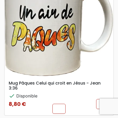
Mug Pâques Celui qui croit en Jésus - Jean
3:36
check
Disponible
8,80 €
shopping_cart
Prix
chevron_u