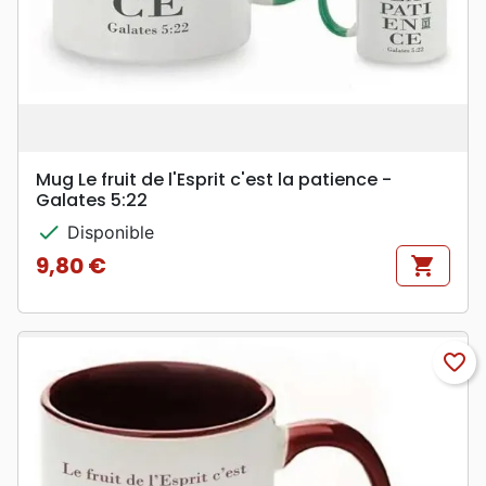
Mug Le fruit de l'Esprit c'est la patience -
Galates 5:22
check
Disponible
9,80 €
shopping_cart
Prix
favorite_border