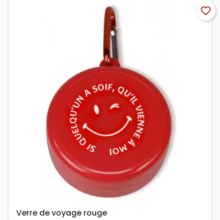
favorite_border
Verre de voyage rouge