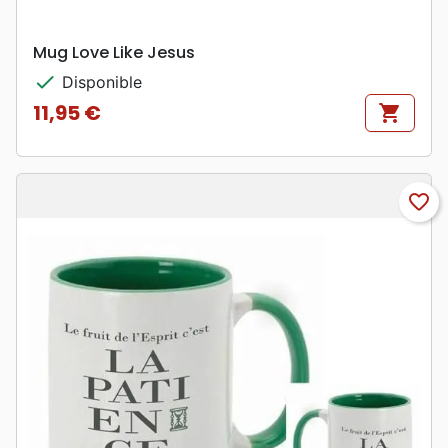
Mug Love Like Jesus
check
Disponible
11,95 €
shopping_cart
Prix
favorite_border