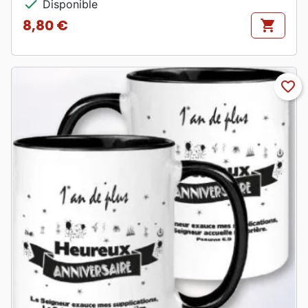
check
Disponible
8,80 €
shopping_cart
Prix
favorite_border