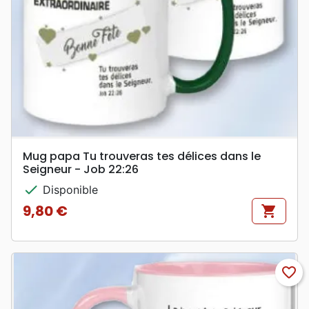
Mug papa Tu trouveras tes délices dans le
Seigneur - Job 22:26
check
Disponible
9,80 €
shopping_cart
Prix
favorite_border