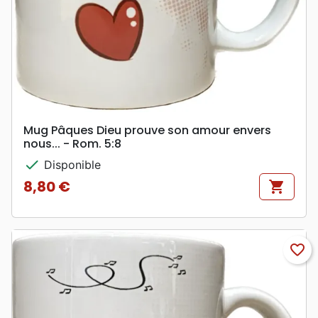
Mug Pâques Dieu prouve son amour envers
nous... - Rom. 5:8
check
Disponible
8,80 €
shopping_cart
Prix
favorite_border