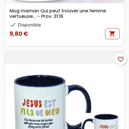
Mug maman Qui peut trouver une femme
vertueuse... - Prov. 31:16
check
Disponible
9,80 €
shopping_cart
Prix
favorite_border