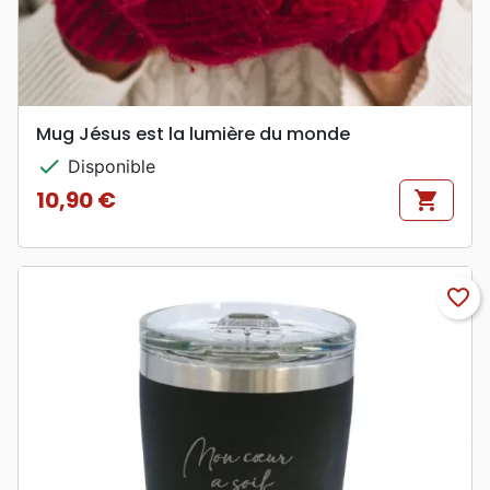
Mug Jésus est la lumière du monde
check
Disponible
10,90 €
shopping_cart
Prix
favorite_border