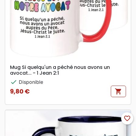
Mug Si quelqu'un a péché nous avons un
avocat... - 1 Jean 2:1
check
Disponible
9,80 €
shopping_cart
Prix
favorite_border