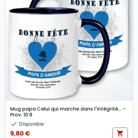
Mug papa Celui qui marche dans l'intégrité... -
Prov. 10:9
check
Disponible
9,80 €
shopping_cart
Prix