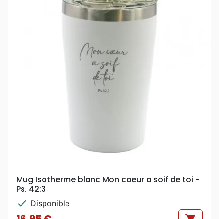
Mug Isotherme blanc Mon coeur a soif de toi -
Ps. 42:3
check
Disponible
16,95 €
shopping_cart