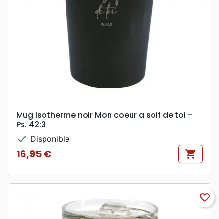
Mug Isotherme noir Mon coeur a soif de toi -
Ps. 42:3
check
Disponible
16,95 €
shopping_cart
Prix
favorite_border