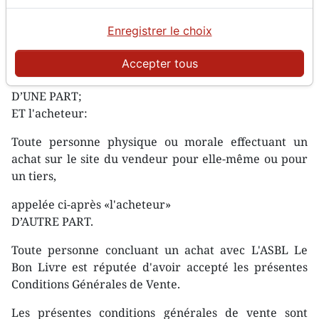
ENTRE le vendeur:
Enregistrer le choix
L'ASBL Le Bon Livre ASBL, Rue du Moniteur, 7 – 1000
Bruxelles Belgique, pour les commandes effectuées
Accepter tous
par des clients domiciliés en Belgique.
D’UNE PART;
ET l'acheteur:
Toute personne physique ou morale effectuant un
achat sur le site du vendeur pour elle-même ou pour
un tiers,
appelée ci-après «l'acheteur»
D’AUTRE PART.
Toute personne concluant un achat avec L'ASBL Le
Bon Livre est réputée d'avoir accepté les présentes
Conditions Générales de Vente.
Les présentes conditions générales de vente sont