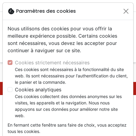
menu
shopping_cart
account_circle
cookie
Paramètres des cookies
Nous utilisons des cookies pour vous offrir la
meilleure expérience possible. Certains cookies
sont nécessaires, vous devez les accepter pour
continuer à naviguer sur ce site.
search
Reche
Cookies strictement nécessaires
Ces cookies sont nécessaires à la fonctionnalité du site
Accueil
Conditions générales de vente
web. Ils sont nécessaires pour l'authentification du client,
le panier et la commande.
Conditions générales de vente
Cookies analytiques
Ces cookies collectent des données anonymes sur les
Conditions générales de vente
visites, les appareils et la navigation. Nous nous
appuyons sur ces données pour améliorer notre site
Champ d'application
web.
Les présentes conditions générales de vente
En fermant cette fenêtre sans faire de choix, vous acceptez
définissent la relation contractuelle
tous les cookies.