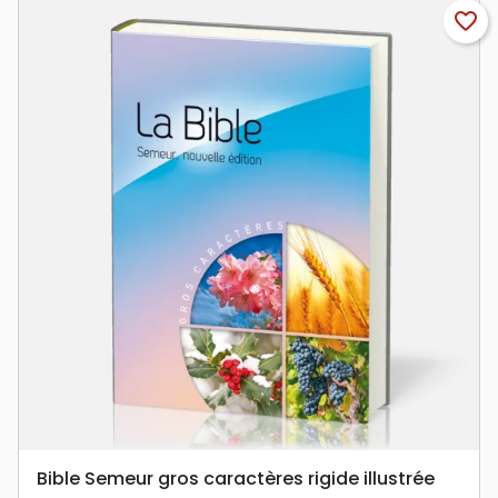
favorite_border
Bible Semeur gros caractères rigide illustrée