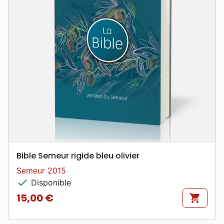
Bible Semeur rigide bleu olivier
Semeur 2015
check
Disponible
15,00 €
shopping_cart
Prix