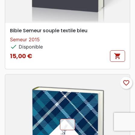
Bible Semeur souple textile bleu
Semeur 2015
check
Disponible
15,00 €
shopping_cart
Prix
favorite_border
chevron_u