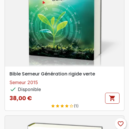
Bible Semeur Génération rigide verte
Semeur 2015
check
Disponible
38,00 €
shopping_cart
Prix
(1)
star
star
star
star
star_border
favorite_border