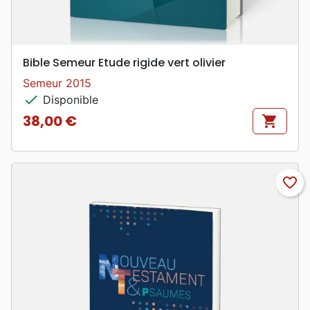
Bible Semeur Etude rigide vert olivier
Semeur 2015
check
Disponible
38,00 €
shopping_cart
Prix
favorite_border