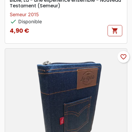
Bible, La - une expérience ensemble - Nouveau
Testament (Semeur)
Semeur 2015
check
Disponible
4,90 €
shopping_cart
Prix
favorite_border