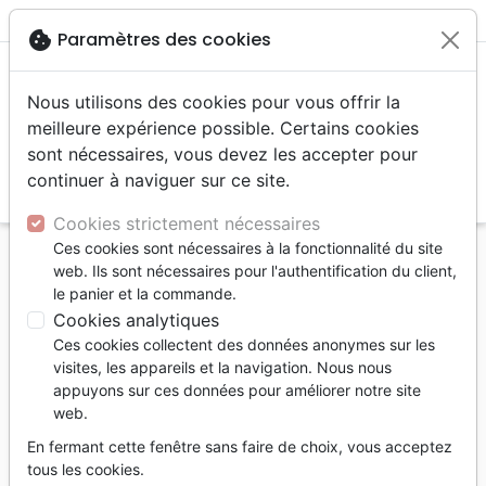
menu
shopping_cart
account_circle
cookie
Paramètres des cookies
Nous utilisons des cookies pour vous offrir la
meilleure expérience possible. Certains cookies
sont nécessaires, vous devez les accepter pour
continuer à naviguer sur ce site.
search
Reche
Cookies strictement nécessaires
Ces cookies sont nécessaires à la fonctionnalité du site
Accueil
Bibles
Semeur
web. Ils sont nécessaires pour l'authentification du client,
le panier et la commande.
Semeur
Cookies analytiques
54
produits
Ces cookies collectent des données anonymes sur les
visites, les appareils et la navigation. Nous nous
appuyons sur ces données pour améliorer notre site
tune
Filtrer
web.
En fermant cette fenêtre sans faire de choix, vous acceptez
Bibles d'étude
Bibles gros caractères
tous les cookies.