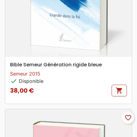
Bible Semeur Génération rigide bleue
Semeur 2015
check
Disponible
38,00 €
shopping_cart
Prix
favorite_border