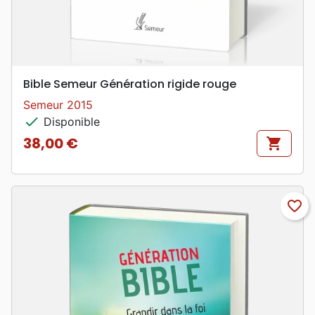
Bible Semeur Génération rigide rouge
Semeur 2015
check
Disponible
38,00 €
shopping_cart
Prix
favorite_border