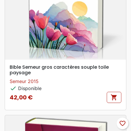
Bible Semeur gros caractères souple toile
paysage
Semeur 2015
check
Disponible
42,00 €
shopping_cart
Prix
favorite_border