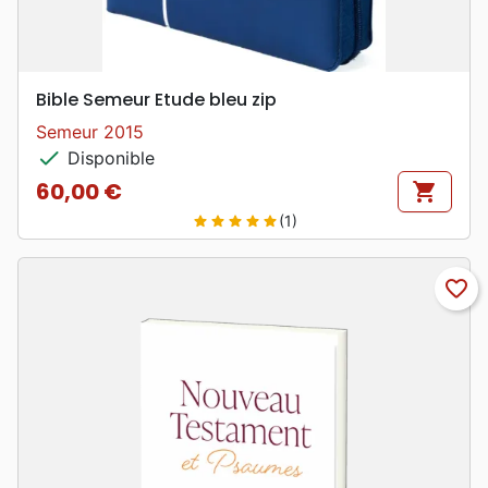
Bible Semeur Etude bleu zip
Semeur 2015
check
Disponible
60,00 €
shopping_cart
Prix
(1)
star
star
star
star
star
favorite_border