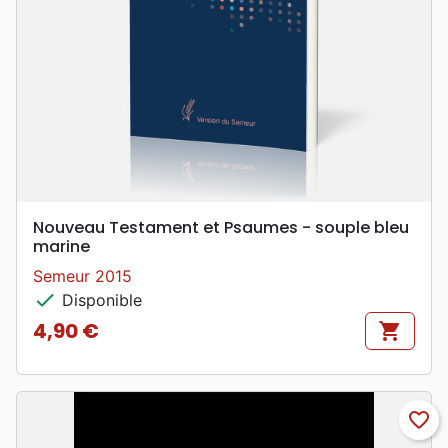
Nouveau Testament et Psaumes - souple bleu
marine
Semeur 2015
check
Disponible
4,90 €
shopping_cart
Prix
favorite_border