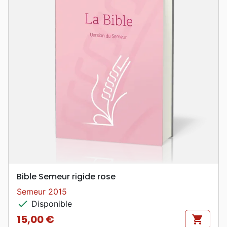
Bible Semeur rigide rose
Semeur 2015
check
Disponible
15,00 €
shopping_cart
Prix