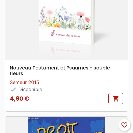
Nouveau Testament et Psaumes - souple
fleurs
Semeur 2015
check
Disponible
4,90 €
shopping_cart
Prix
favorite_border