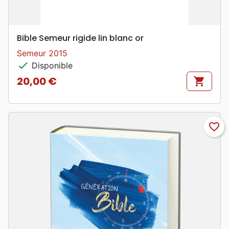
Bible Semeur rigide lin blanc or
Semeur 2015
check
Disponible
20,00 €
shopping_cart
Prix
favorite_border