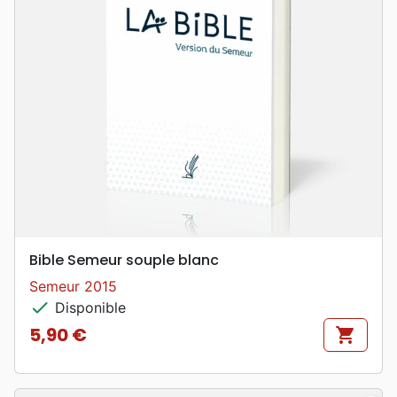
Bible Semeur souple blanc
Semeur 2015
check
Disponible
5,90 €
shopping_cart
Prix