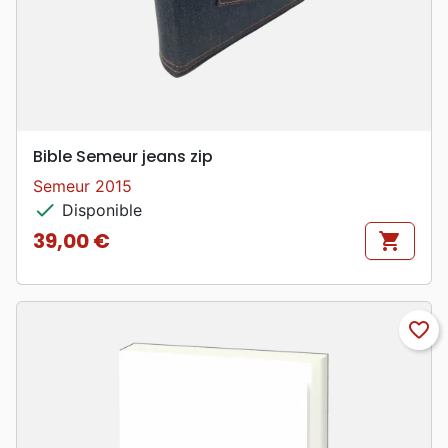
Bible Semeur jeans zip
Semeur 2015
check
Disponible
39,00 €
shopping_cart
Prix
favorite_border