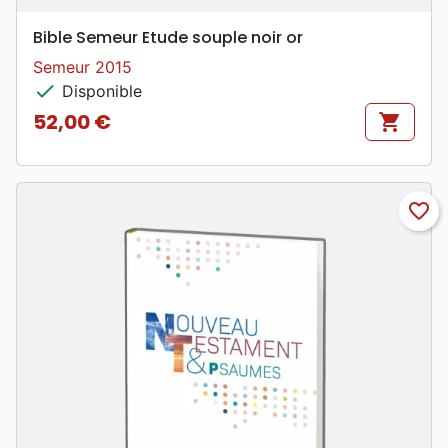
Bible Semeur Etude souple noir or
Semeur 2015
check
Disponible
52,00 €
shopping_cart
Prix
favorite_border