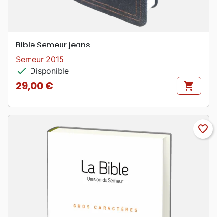
Bible Semeur jeans
Semeur 2015
check
Disponible
29,00 €
shopping_cart
Prix
favorite_border