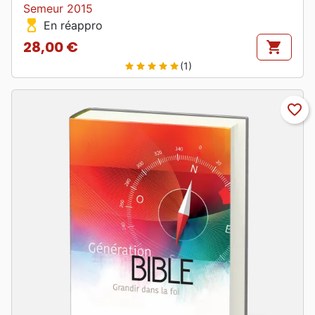
Semeur 2015
hourglass_top
En réappro
28,00 €
shopping_cart
Prix
(1)
star
star
star
star
star
favorite_border