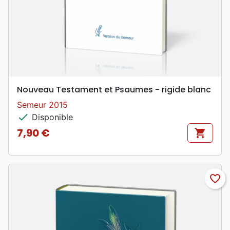
Nouveau Testament et Psaumes - rigide blanc
Semeur 2015
check
Disponible
7,90 €
shopping_cart
Prix
favorite_border