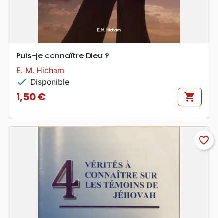
Puis-je connaître Dieu ?
E. M. Hicham
check
Disponible
1,50 €
shopping_cart
Prix
favorite_border