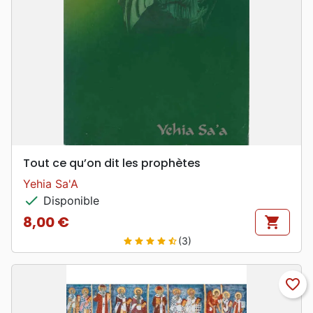
Tout ce qu’on dit les prophètes
Yehia Sa'A
check
Disponible
8,00 €
shopping_cart
Prix
(3)
star
star
star
star
star_half
favorite_border