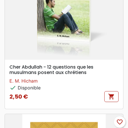
Cher Abdullah - 12 questions que les
musulmans posent aux chrétiens
E. M. Hicham
check
Disponible
2,50 €
shopping_cart
Prix
favorite_border