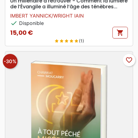
Un millénaire à retrouver - Comment la lumière
de l’Évangile a illuminé l’âge des ténèbres...
IMBERT YANNICK/WRIGHT IAIN
check
Disponible
15,00 €
shopping_cart
Prix
(1)
star
star
star
star
star
favorite_border
-30%