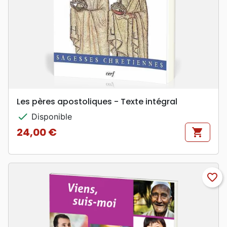
Les pères apostoliques - Texte intégral
check
Disponible
24,00 €
shopping_cart
Prix
favorite_border