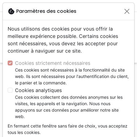
menu
shopping_cart
account_circle
cookie
Paramètres des cookies
Nous utilisons des cookies pour vous offrir la
meilleure expérience possible. Certains cookies
sont nécessaires, vous devez les accepter pour
continuer à naviguer sur ce site.
search
Reche
Cookies strictement nécessaires
Ces cookies sont nécessaires à la fonctionnalité du site
Accueil
Livres
Religion +
web. Ils sont nécessaires pour l'authentification du client,
le panier et la commande.
Religion +
Cookies analytiques
208
produits
Ces cookies collectent des données anonymes sur les
visites, les appareils et la navigation. Nous nous
appuyons sur ces données pour améliorer notre site
tune
Filtrer
web.
En fermant cette fenêtre sans faire de choix, vous acceptez
Histoire de
Islam
Occultisme,
tous les cookies.
l'Église
sectes