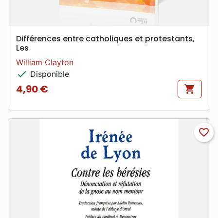
Différences entre catholiques et protestants,
Les
William Clayton
check
Disponible
4,90 €
shopping_cart
Prix
favorite_border