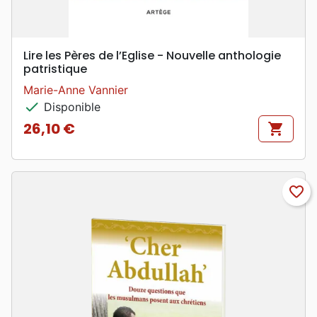
Lire les Pères de l’Eglise - Nouvelle anthologie
patristique
Marie-Anne Vannier
check
Disponible
26,10 €
shopping_cart
Prix
favorite_border