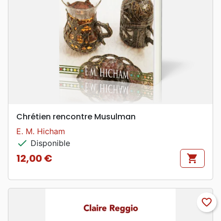
Chrétien rencontre Musulman
E. M. Hicham
check
Disponible
12,00 €
shopping_cart
Prix
favorite_border