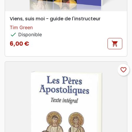
Viens, suis moi - guide de l'instructeur
Tim Green
check
Disponible
6,00 €
shopping_cart
Prix
favorite_border