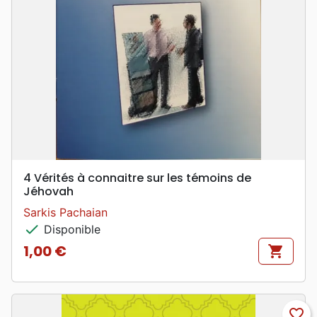
4 Vérités à connaitre sur les témoins de
Jéhovah
Sarkis Pachaian
check
Disponible
1,00 €
shopping_cart
Prix
favorite_border