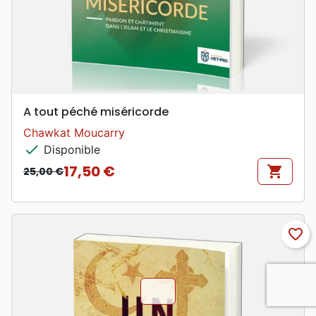
A tout péché miséricorde
Chawkat Moucarry
check
Disponible
17,50 €
shopping_cart
25,00 €
Prix de base
Prix
favorite_border
chevron_u