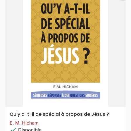
Qu'y a-t-il de spécial à propos de Jésus ?
E. M. Hicham
check
Disponible