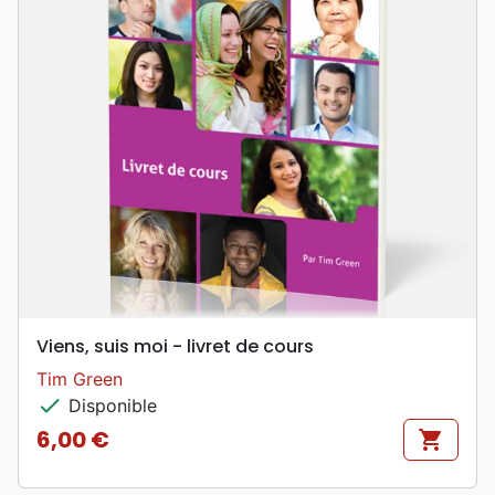
Viens, suis moi - livret de cours
Tim Green
check
Disponible
6,00 €
shopping_cart
Prix