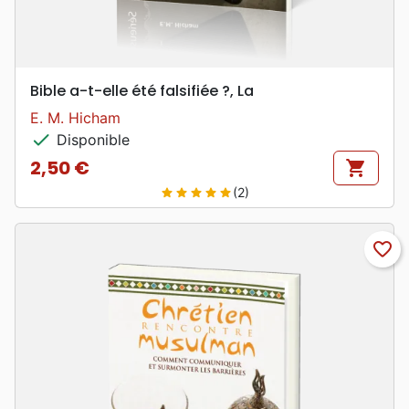
Bible a-t-elle été falsifiée ?, La
E. M. Hicham
check
Disponible
2,50 €
shopping_cart
Prix
(2)
star
star
star
star
star
favorite_border