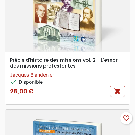
Précis d'histoire des missions vol. 2 - L'essor
des missions protestantes
Jacques Blandenier
check
Disponible
25,00 €
shopping_cart
Prix
favorite_border