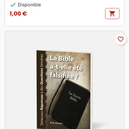
check
Disponible
1,00 €
shopping_cart
Prix
favorite_border