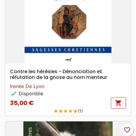
Contre les hérésies - Dénonciation et
réfutation de la gnose au nom menteur
Irenée De Lyon
check
Disponible
35,00 €
shopping_cart
Prix
(1)
star
star
star
star
star
favorite_border