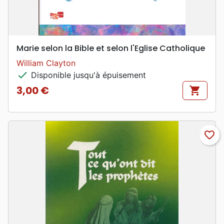
Marie selon la Bible et selon l'Eglise Catholique
William Clayton
check
Disponible jusqu'à épuisement
3,00 €
shopping_cart
Prix
favorite_border