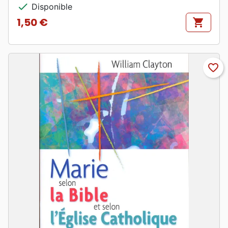
check
Disponible
1,50 €
shopping_cart
Prix
favorite_border