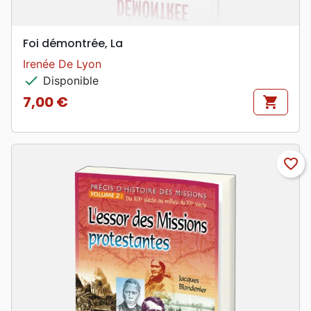
Foi démontrée, La
Irenée De Lyon
check
Disponible
7,00 €
shopping_cart
Prix
favorite_border