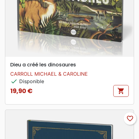
Dieu a créé les dinosaures
CARROLL MICHAEL & CAROLINE
check
Disponible
19,90 €
shopping_cart
Prix
favorite_border