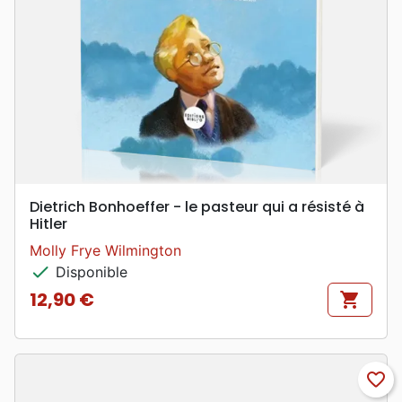
Dietrich Bonhoeffer - le pasteur qui a résisté à
Hitler
Molly Frye Wilmington
check
Disponible
12,90 €
shopping_cart
Prix
favorite_border