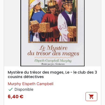
Mystère du trésor des mages, Le - le club des 3
cousins détectives
Murphy Elspeth Campbell
check
Disponible
6,40 €
shopping_cart
Prix