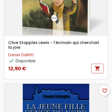
Clive Stapples Lewis - l'écrivain qui cherchait
la joie
Daniel DeWitt
check
Disponible
12,90 €
shopping_cart
Prix
favorite_border