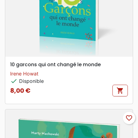
10 garcons qui ont changé le monde
Irene Howat
check
Disponible
8,00 €
shopping_cart
Prix
favorite_border