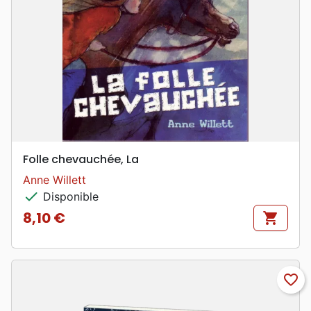
Folle chevauchée, La
Anne Willett
check
Disponible
8,10 €
shopping_cart
Prix
favorite_border