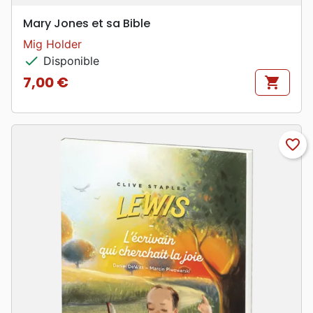
Mary Jones et sa Bible
Mig Holder
check
Disponible
7,00 €
shopping_cart
Prix
favorite_border