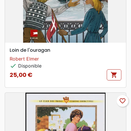
Loin de l'ouragan
Robert Elmer
check
Disponible
25,00 €
shopping_cart
Prix
favorite_border