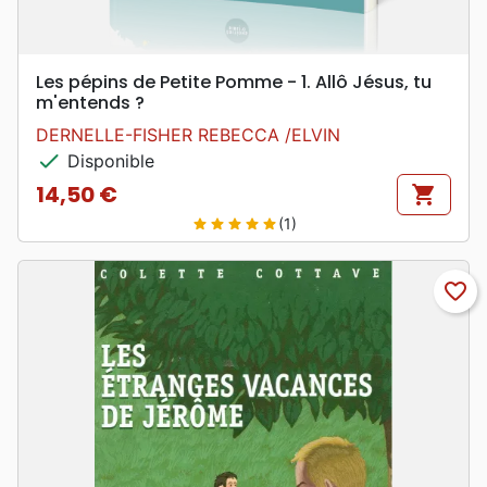
Les pépins de Petite Pomme - 1. Allô Jésus, tu
m'entends ?
DERNELLE-FISHER REBECCA /ELVIN
check
Disponible
14,50 €
shopping_cart
Prix
(1)
star
star
star
star
star
favorite_border