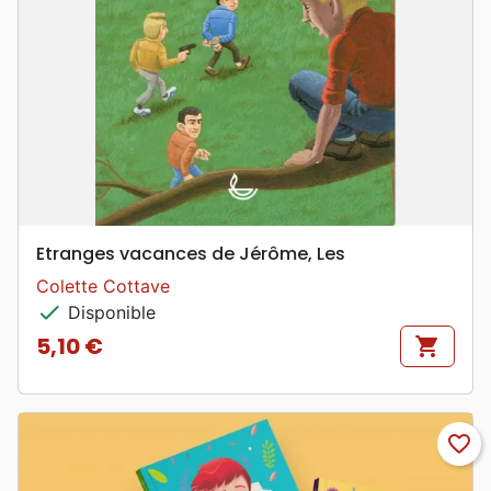
Etranges vacances de Jérôme, Les
Colette Cottave
check
Disponible
5,10 €
shopping_cart
Prix
favorite_border