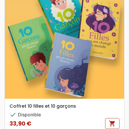
Coffret 10 filles et 10 garçons
check
Disponible
33,90 €
shopping_cart
Prix