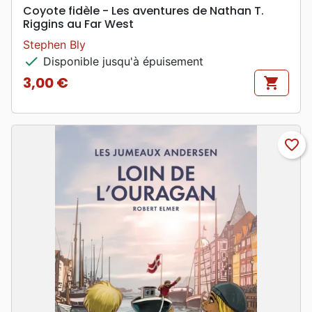
Coyote fidèle - Les aventures de Nathan T.
Riggins au Far West
Stephen Bly
check
Disponible jusqu'à épuisement
3,00 €
shopping_cart
Prix
favorite_border