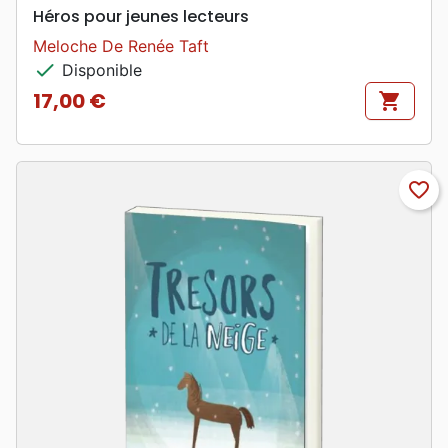
Héros pour jeunes lecteurs
Meloche De Renée Taft
check
Disponible
17,00 €
shopping_cart
Prix
favorite_border