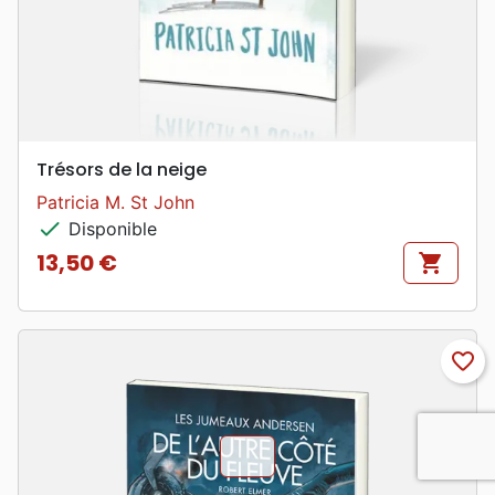
Trésors de la neige
Patricia M. St John
check
Disponible
13,50 €
shopping_cart
Prix
favorite_border
chevron_u