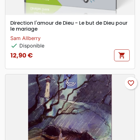
Direction l'amour de Dieu - Le but de Dieu pour
le mariage
Sam Allberry
check
Disponible
12,90 €
shopping_cart
Prix
favorite_border