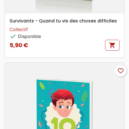
Survivants - Quand tu vis des choses difficiles
Collectif
check
Disponible
5,90 €
shopping_cart
Prix
favorite_border