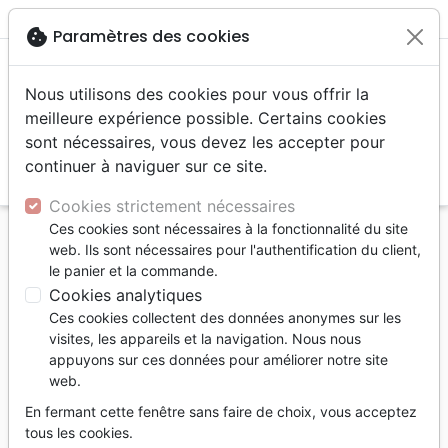
menu
shopping_cart
account_circle
cookie
Paramètres des cookies
Nous utilisons des cookies pour vous offrir la
meilleure expérience possible. Certains cookies
sont nécessaires, vous devez les accepter pour
continuer à naviguer sur ce site.
search
Reche
Cookies strictement nécessaires
Ces cookies sont nécessaires à la fonctionnalité du site
Accueil
Jeunesse
Albums 9-12 ans
web. Ils sont nécessaires pour l'authentification du client,
le panier et la commande.
Albums 9-12 ans
Cookies analytiques
94
produits
Ces cookies collectent des données anonymes sur les
visites, les appareils et la navigation. Nous nous
appuyons sur ces données pour améliorer notre site
tune
Filtrer
web.
En fermant cette fenêtre sans faire de choix, vous acceptez
tous les cookies.