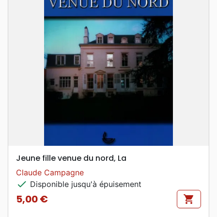
Jeune fille venue du nord, La
Claude Campagne
check
Disponible jusqu'à épuisement
5,00 €
shopping_cart
Prix