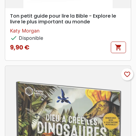
Ton petit guide pour lire la Bible - Explore le
livre le plus important au monde
Katy Morgan
check
Disponible
9,90 €
shopping_cart
Prix
favorite_border