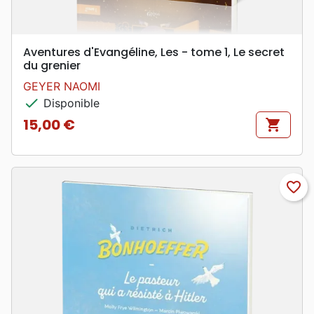
Aventures d'Evangéline, Les - tome 1, Le secret
du grenier
GEYER NAOMI
check
Disponible
15,00 €
shopping_cart
Prix
favorite_border