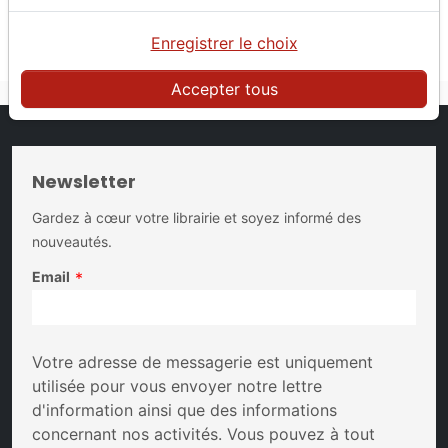
Comment réinitialiser son mot de passe ?
J'ai changé d'adresse email. Que faire ?
Enregistrer le choix
Accepter tous
Newsletter
Gardez à cœur votre librairie et soyez informé des
nouveautés.
Email
*
Votre adresse de messagerie est uniquement
utilisée pour vous envoyer notre lettre
d'information ainsi que des informations
concernant nos activités. Vous pouvez à tout