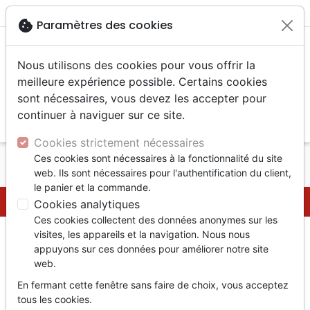
menu
shopping_cart
account_circle
cookie
Paramètres des cookies
Nous utilisons des cookies pour vous offrir la
meilleure expérience possible. Certains cookies
sont nécessaires, vous devez les accepter pour
continuer à naviguer sur ce site.
search
Reche
Cookies strictement nécessaires
Ces cookies sont nécessaires à la fonctionnalité du site
Accueil
Questions fréquentes
web. Ils sont nécessaires pour l'authentification du client,
le panier et la commande.
Questions fréquentes
Cookies analytiques
Ces cookies collectent des données anonymes sur les
visites, les appareils et la navigation. Nous nous
Liste des sous-catégories dans Questions fréquentes :
appuyons sur ces données pour améliorer notre site
Questions fréquentes auteurs / éditeurs
web.
En fermant cette fenêtre sans faire de choix, vous acceptez
Liste des pages dans Questions fréquentes :
tous les cookies.