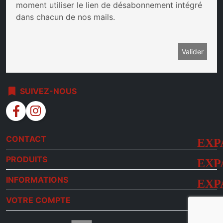
moment utiliser le lien de désabonnement intégré
dans chacun de nos mails.
bookmark
SUIVEZ-NOUS
facebook
instagram
CONTACT
PRODUITS
INFORMATIONS
VOTRE COMPTE