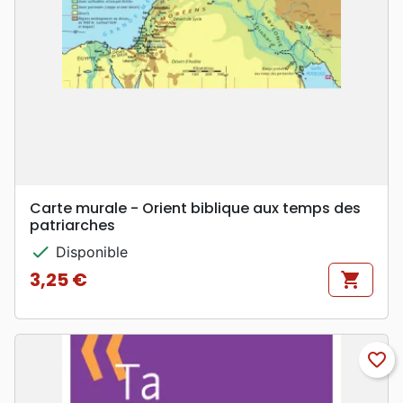
Carte murale - Orient biblique aux temps des
patriarches
check
Disponible
3,25 €
shopping_cart
Prix
favorite_border