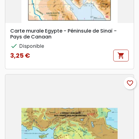
Carte murale Egypte - Péninsule de Sinaï -
Pays de Canaan
check
Disponible
3,25 €
shopping_cart
Prix
favorite_border