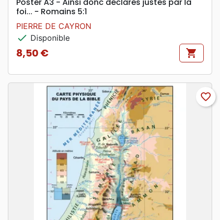
Poster A3 - Ainsi donc déclarés justes par la
foi... - Romains 5:1
PIERRE DE CAYRON
check
Disponible
8,50 €
shopping_cart
Prix
favorite_border