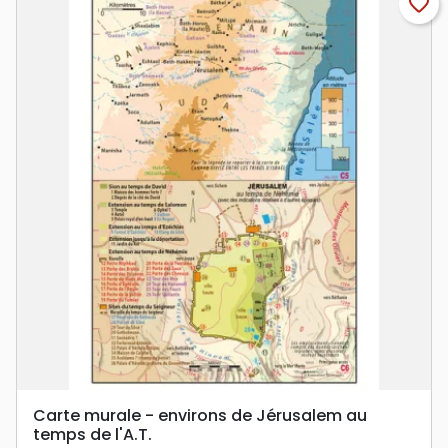
favorite_border
Carte murale - environs de Jérusalem au
temps de l'A.T.