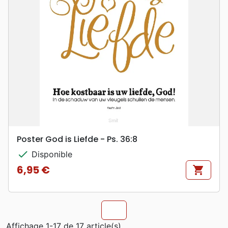
Poster God is Liefde - Ps. 36:8
check
Disponible
6,95 €
shopping_cart
Prix
chevron_u
Affichage 1-17 de 17 article(s)