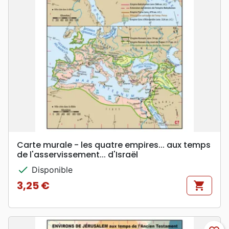
Carte murale - les quatre empires... aux temps
de l'asservissement... d'Israël
check
Disponible
3,25 €
shopping_cart
Prix