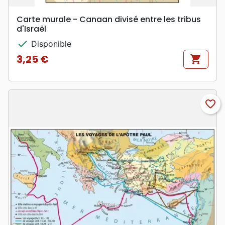
Carte murale - Canaan divisé entre les tribus
d'Israël
check
Disponible
3,25 €
shopping_cart
Prix
favorite_border