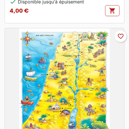
check
Disponible jusqu'à épuisement
4,00 €
shopping_cart
Prix
favorite_border