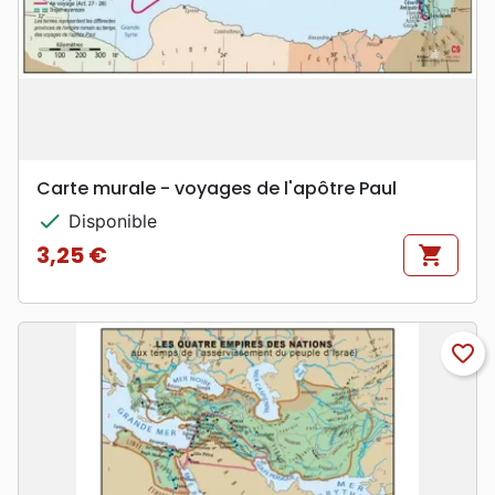
Carte murale - voyages de l'apôtre Paul
check
Disponible
3,25 €
shopping_cart
Prix
favorite_border