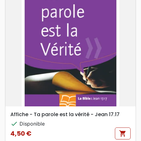
Affiche - Ta parole est la vérité - Jean 17.17
check
Disponible
4,50 €
shopping_cart
Prix