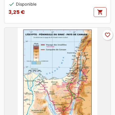
check
Disponible
3,25 €
shopping_cart
Prix
favorite_border