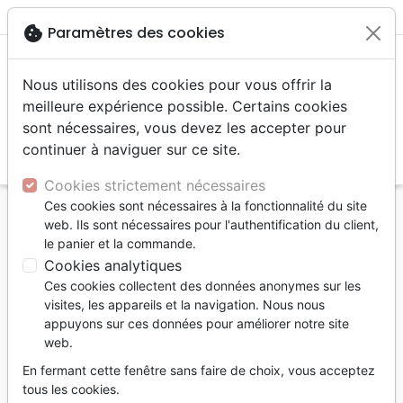
menu
shopping_cart
account_circle
cookie
Paramètres des cookies
Nous utilisons des cookies pour vous offrir la
meilleure expérience possible. Certains cookies
sont nécessaires, vous devez les accepter pour
continuer à naviguer sur ce site.
search
Reche
Cookies strictement nécessaires
Ces cookies sont nécessaires à la fonctionnalité du site
Accueil
Divers
Posters
web. Ils sont nécessaires pour l'authentification du client,
le panier et la commande.
Posters
Cookies analytiques
17
produits
Ces cookies collectent des données anonymes sur les
visites, les appareils et la navigation. Nous nous
appuyons sur ces données pour améliorer notre site
tune
Filtrer
web.
En fermant cette fenêtre sans faire de choix, vous acceptez
tous les cookies.