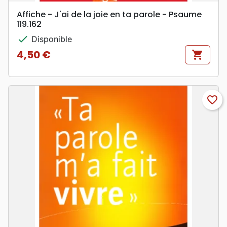
Affiche - J'ai de la joie en ta parole - Psaume
119.162
check
Disponible
4,50 €
shopping_cart
Prix
favorite_border