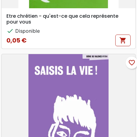
Etre chrétien - qu'est-ce que cela représente
pour vous
check
Disponible
0,05 €
shopping_cart
Prix
favorite_border