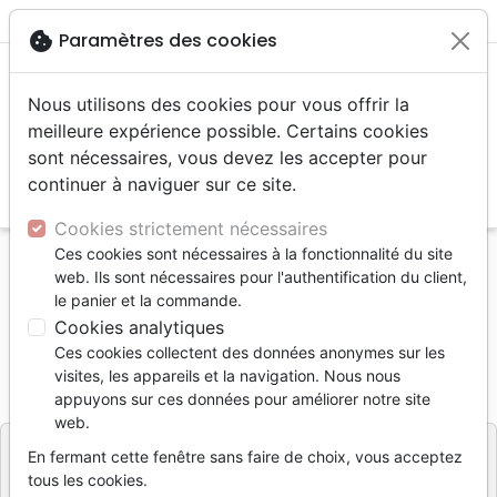
menu
shopping_cart
account_circle
cookie
Paramètres des cookies
Nous utilisons des cookies pour vous offrir la
meilleure expérience possible. Certains cookies
sont nécessaires, vous devez les accepter pour
continuer à naviguer sur ce site.
search
Reche
Cookies strictement nécessaires
Ces cookies sont nécessaires à la fonctionnalité du site
Accueil
Livres
Brochures et traités
web. Ils sont nécessaires pour l'authentification du client,
Dieu est-il injuste ?
le panier et la commande.
Cookies analytiques
Dieu est-il injuste ?
Ces cookies collectent des données anonymes sur les
Référence
SV021FR
EAN
2120000001796
visites, les appareils et la navigation. Nous nous
BIBLE & PUBLICATIONS CHRETIEN
appuyons sur ces données pour améliorer notre site
Editeur
web.
En fermant cette fenêtre sans faire de choix, vous acceptez
tous les cookies.