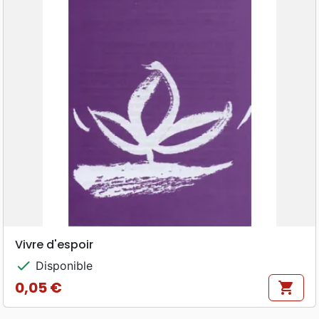
Vivre d'espoir
check
Disponible
0,05 €
shopping_cart
Prix