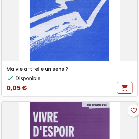
Ma vie a-t-elle un sens ?
check
Disponible
0,05 €
shopping_cart
Prix
favorite_border