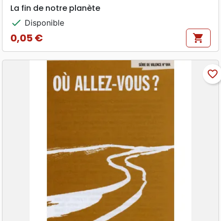
La fin de notre planète
check
Disponible
0,05 €
shopping_cart
Prix
favorite_border