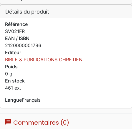
Détails du produit
Référence
SV021FR
EAN / ISBN
2120000001796
Editeur
BIBLE & PUBLICATIONS CHRETIEN
Poids
0 g
En stock
461 ex.
Langue
Français
chat
Commentaires (0)