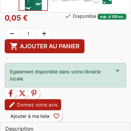
check
Disponible
0,05 €
sup. à 100 ex.
remove
add
shopping_cart
AJOUTER AU PANIER
Egalement disponible dans votre librairie
locale
facebook
twitter
pinterest
edit
Donnez votre avis
favorite_border
Description