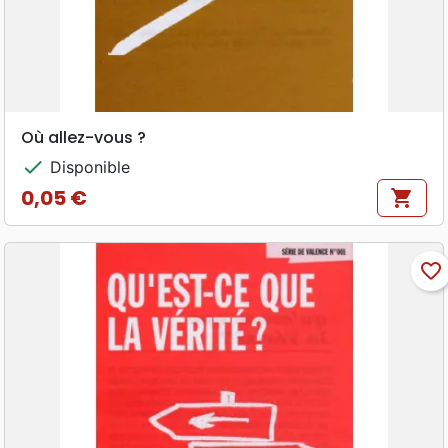
Où allez-vous ?
check
Disponible
0,05 €
shopping_cart
Prix
favorite_border