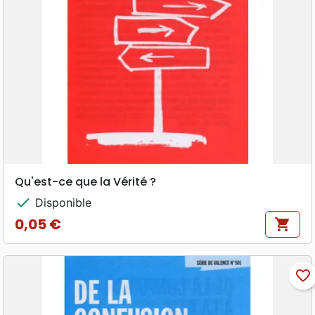
Qu'est-ce que la Vérité ?
check
Disponible
0,05 €
shopping_cart
Prix
favorite_border