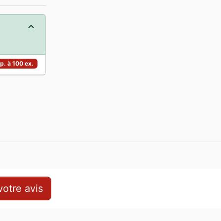
p. à 100 ex.
otre avis