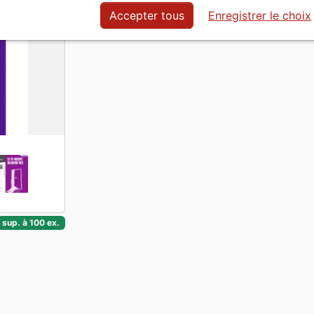
Langue
Français
Accepter tous
Enregistrer le choix
sup. à 100 ex.