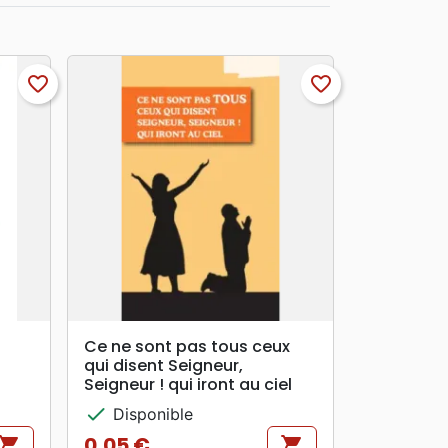
favorite_border
favorite_border
search
APERÇU RAPIDE
Ce ne sont pas tous ceux
qui disent Seigneur,
Seigneur ! qui iront au ciel
check
Disponible
0,05 €
hopping_cart
shopping_cart