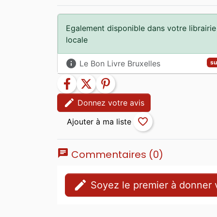
Egalement disponible dans votre librairie
locale
info
Le Bon Livre Bruxelles
su
facebook
twitter
pinterest
edit
Donnez votre avis
favorite_border
chat
Commentaires (0)
edit
Soyez le premier à donner v