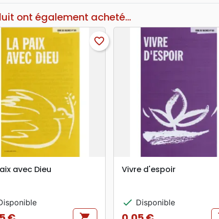
duit ont également acheté...
favorite_border
search
search
APERÇU RAPIDE
APERÇU RAPIDE
aix avec Dieu
Vivre d'espoir
check
isponible
Disponible
5 €
0,05 €
shopping_cart
s