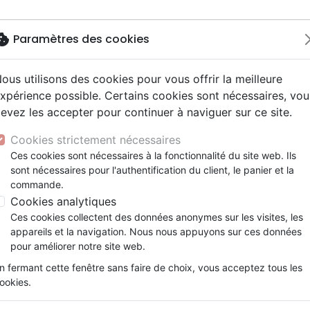
okie
Paramètres des cookies
ous utilisons des cookies pour vous offrir la meilleure
Nouveautés
Bibles
Calendriers
Livres
Jeunesse
xpérience possible. Certains cookies sont nécessaires, vou
evez les accepter pour continuer à naviguer sur ce site.
driers autres langues
e, adoration
ms 6-9 ans
ue enfant
enfants
ation
Autres versions
Mission, évangélisation
Enseignement jeunesse
Recueils et partitions
DVD concert
Croix/cadres
i tu meurs aujourd'hui
y
nne, santé +
s 9-12 ans
Bibles d'étude
Fin des temps
Livres d'activités
Porte clés
Cookies strictement nécessaires
ur
e, famille +
scents, jeunes
siles cultuels
Bibles audio
Personnages de la Bible
Cadeaux Bébé
Posters
Si tu meurs aujourd'hui
Ces cookies sont nécessaires à la fonctionnalité du site web. Ils
ais courant / NFC
l, Messianique
x
sont nécessaires pour l'authentification du client, le panier et la
Bibles gros caractères
Création, évolution
Bloc notes
Référence
SV503FR
EAN
2120000001857
Ed
commande.
ais fondamental
ion +
Evangiles
Romans, récits
Cookies analytiques
Détails du produit
gnages, bio
Bandes dessinées
Ces cookies collectent des données anonymes sur les visites, les
t spirituel
Théâtre, saynettes
Référence
SV503FR
appareils et la navigation. Nous nous appuyons sur ces données
EAN / ISBN
2120000001857
pour améliorer notre site web.
Editeur
BIBLE & PUBLICATIO
n fermant cette fenêtre sans faire de choix, vous acceptez tous les
Poids
0 g
ookies.
En stock
136 ex.