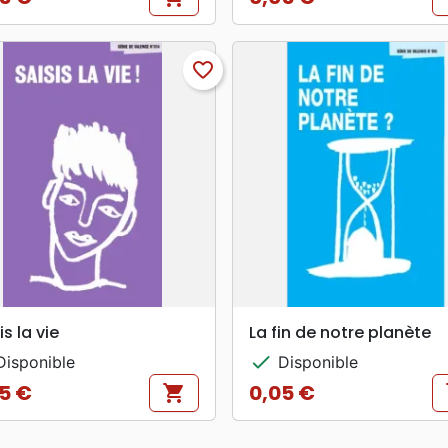
Prix
favorite_border
search
search
APERÇU RAPIDE
APERÇU RAPIDE
is la vie
La fin de notre planète
check
isponible
Disponible
5 €
0,05 €
shopping_cart
s
Prix