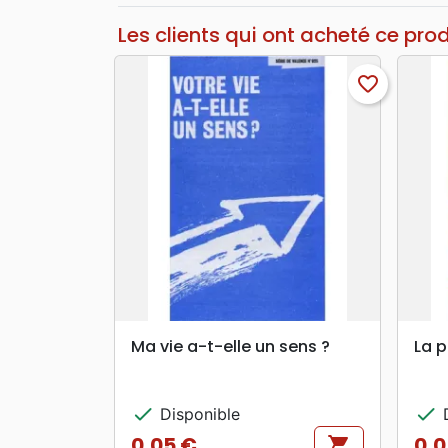
Les clients qui ont acheté ce pro
favorite_border
search
APERÇU RAPIDE
Ma vie a-t-elle un sens ?
La p
check
check
Disponible
D
0,05 €
0,0
shopping_cart