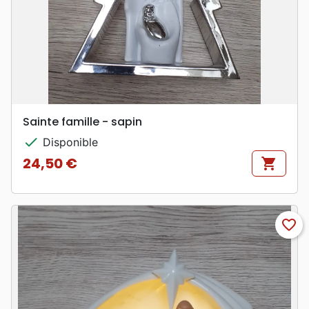
Sainte famille - sapin
check
Disponible
24,50 €
shopping_cart
Prix
favorite_border