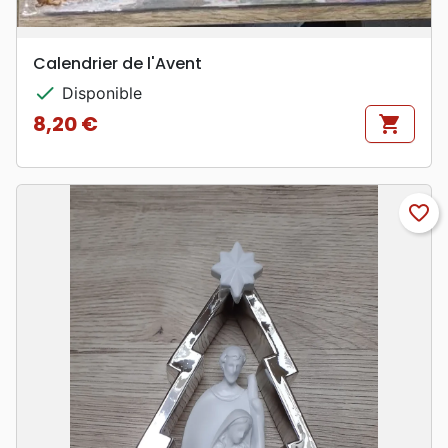
Calendrier de l'Avent
check
Disponible
8,20 €
shopping_cart
Prix
favorite_border