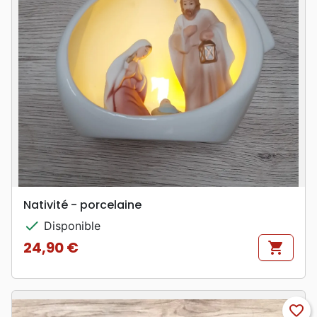
Nativité - porcelaine
check
Disponible
24,90 €
shopping_cart
Prix
favorite_border