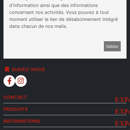
d'information ainsi que des informations
concernant nos activités. Vous pouvez à tout
moment utiliser le lien de désabonnement intégré
dans chacun de nos mails.
bookmark
SUIVEZ-NOUS
facebook
instagram
CONTACT
PRODUITS
INFORMATIONS