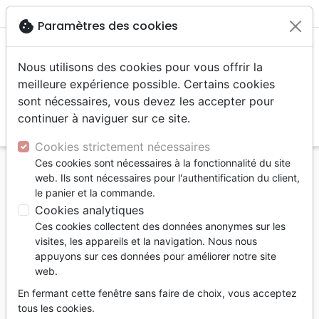
menu
shopping_cart
account_circle
cookie
Paramètres des cookies
Nous utilisons des cookies pour vous offrir la
meilleure expérience possible. Certains cookies
sont nécessaires, vous devez les accepter pour
continuer à naviguer sur ce site.
search
Reche
Cookies strictement nécessaires
Ces cookies sont nécessaires à la fonctionnalité du site
Accueil
Editeurs
COMMANDERIE
web. Ils sont nécessaires pour l'authentification du client,
le panier et la commande.
COMMANDERIE
Cookies analytiques
Liste des produits de l'éditeur
Ces cookies collectent des données anonymes sur les
visites, les appareils et la navigation. Nous nous
tune
Filtrer
appuyons sur ces données pour améliorer notre site
web.
Décoration
Calendriers, agendas
En fermant cette fenêtre sans faire de choix, vous acceptez
tous les cookies.