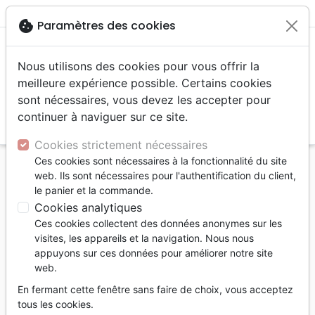
menu
shopping_cart
account_circle
cookie
Paramètres des cookies
Nous utilisons des cookies pour vous offrir la
meilleure expérience possible. Certains cookies
sont nécessaires, vous devez les accepter pour
continuer à naviguer sur ce site.
search
Reche
Cookies strictement nécessaires
Ces cookies sont nécessaires à la fonctionnalité du site
Accueil
Auteurs
Batterson Mark
web. Ils sont nécessaires pour l'authentification du client,
le panier et la commande.
Mark Batterson
Cookies analytiques
Pasteur de la
National
Ces cookies collectent des données anonymes sur les
Community Church
à
visites, les appareils et la navigation. Nous nous
appuyons sur ces données pour améliorer notre site
Washington, Mark
web.
Batterson est aussi
l’auteur de plusieurs
En fermant cette fenêtre sans faire de choix, vous acceptez
tous les cookies.
ouvrages, dont celui-ci