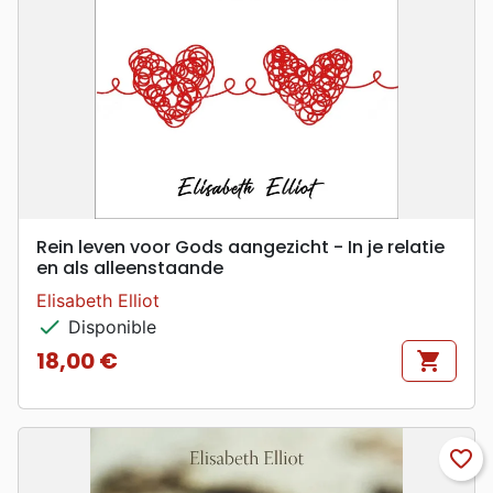
Rein leven voor Gods aangezicht - In je relatie
en als alleenstaande
Elisabeth Elliot
check
Disponible
18,00 €
shopping_cart
Prix
favorite_border