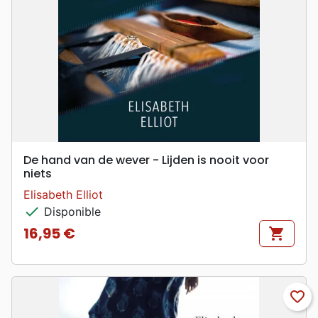
De hand van de wever - Lijden is nooit voor
niets
Elisabeth Elliot
check
Disponible
16,95 €
shopping_cart
Prix
favorite_border