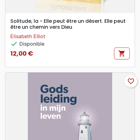
Solitude, la - Elle peut être un désert. Elle peut
être un chemin vers Dieu
Elisabeth Elliot
check
Disponible
12,00 €
shopping_cart
Prix
favorite_border