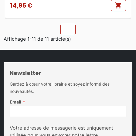
14,95 €
shopping_cart
Prix
chevron_u
Affichage 1-11 de 11 article(s)
Newsletter
Gardez à cœur votre librairie et soyez informé des
nouveautés.
Email
*
Votre adresse de messagerie est uniquement
utilisée pour vous envoyer notre lettre