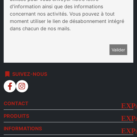
d'information ainsi que des informations
concernant nos activités. Vous pouvez à tout
moment utiliser le lien de désabonnement intégré
dans chacun de nos mails.
bookmark
SUIVEZ-NOUS
facebook
instagram
CONTACT
PRODUITS
INFORMATIONS