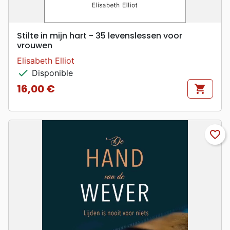
Stilte in mijn hart - 35 levenslessen voor
vrouwen
Elisabeth Elliot
check
Disponible
16,00 €
shopping_cart
Prix
favorite_border