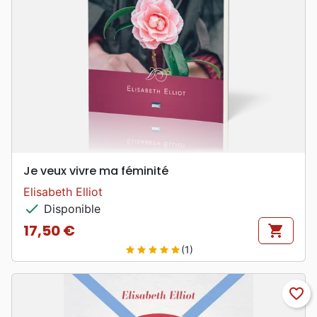
Je veux vivre ma féminité
Elisabeth Elliot
check
Disponible
17,50 €
shopping_cart
Prix
(1)
star
star
star
star
star
favorite_border