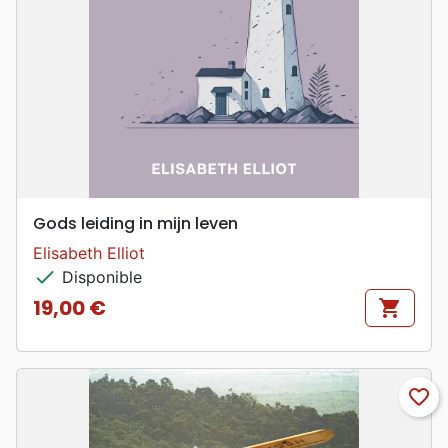
Gods leiding in mijn leven
Elisabeth Elliot
check
Disponible
19,00 €
shopping_cart
Prix
favorite_border