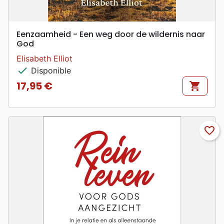
Eenzaamheid - Een weg door de wildernis naar
God
Elisabeth Elliot
check
Disponible
17,95 €
shopping_cart
Prix
favorite_border