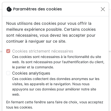
menu
shopping_cart
account_circle
cookie
Paramètres des cookies
Nous utilisons des cookies pour vous offrir la
meilleure expérience possible. Certains cookies
sont nécessaires, vous devez les accepter pour
continuer à naviguer sur ce site.
search
Reche
Cookies strictement nécessaires
Ces cookies sont nécessaires à la fonctionnalité du site
Accueil
Auteurs
Travier Frédéric
web. Ils sont nécessaires pour l'authentification du client,
le panier et la commande.
Frédéric Travier
Cookies analytiques
Après avoir servi comme
Ces cookies collectent des données anonymes sur les
pasteur des Eglises
visites, les appareils et la navigation. Nous nous
appuyons sur ces données pour améliorer notre site
méthodistes pendant
web.
douze ans, Frédéric
Travier est aujourd’hui
En fermant cette fenêtre sans faire de choix, vous acceptez
tous les cookies.
pasteur et évangéliste