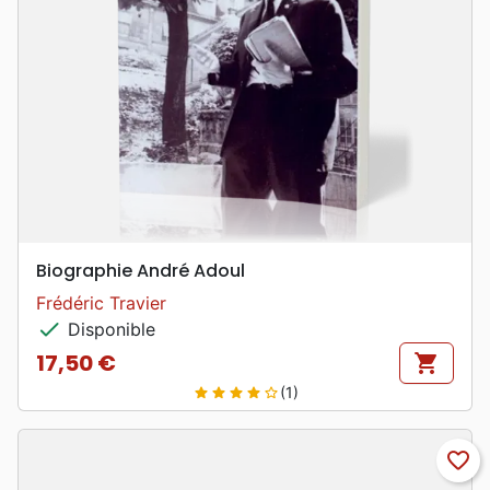
Biographie André Adoul
Frédéric Travier
check
Disponible
17,50 €
shopping_cart
Prix
(1)
star
star
star
star
star_border
favorite_border