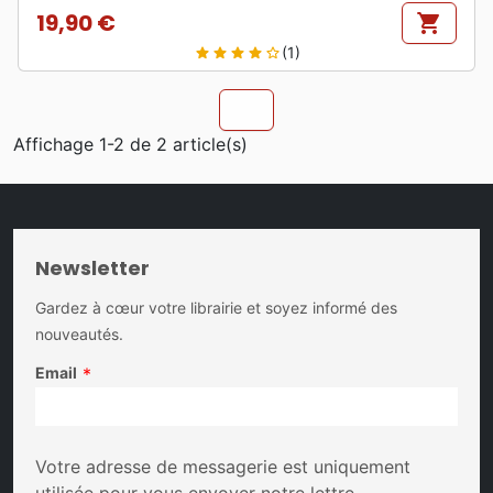
19,90 €
shopping_cart
Prix
(1)
star
star
star
star
star_border
chevron_u
Affichage 1-2 de 2 article(s)
Newsletter
Gardez à cœur votre librairie et soyez informé des
nouveautés.
Email
*
Votre adresse de messagerie est uniquement