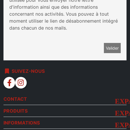
utilisée pour vous envoyer notre lettre
d'information ainsi que des informations
concernant nos activités. Vous pouvez à tout
moment utiliser le lien de désabonnement intégré
dans chacun de nos mails.
bookmark
SUIVEZ-NOUS
facebook
instagram
CONTACT
PRODUITS
INFORMATIONS