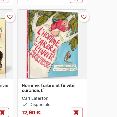
Prix
favorite_border
favorite_border
search
APERÇU RAPIDE
envie
Homme, l'arbre et l'invité
surprise, L'
Carl Laferton
check
Disponible
12,90 €
hopping_cart
shopping_cart
Prix