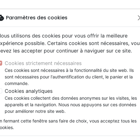
okie
Paramètres des cookies
ous utilisons des cookies pour vous offrir la meilleure
Nouveautés
Bibles
Calendriers
Livres
Jeunesse
xpérience possible. Certains cookies sont nécessaires, vou
evez les accepter pour continuer à naviguer sur ce site.
driers autres langues
e, adoration
ms 6-9 ans
ue enfant
enfants
ation
Autres versions
Mission, évangélisation
Enseignement jeunesse
Recueils et partitions
DVD concert
Croix/cadres
ël très bruyant, Un (rigide)
y
nne, santé +
s 9-12 ans
Bibles d'étude
Fin des temps
Livres d'activités
Porte clés
Cookies strictement nécessaires
ur
e, famille +
scents, jeunes
siles cultuels
Bibles audio
Personnages de la Bible
Cadeaux Bébé
Posters
Noël très bruyant, Un (rigide
Ces cookies sont nécessaires à la fonctionnalité du site web. Ils
ais courant / NFC
l, Messianique
x
sont nécessaires pour l'authentification du client, le panier et la
Bibles gros caractères
Création, évolution
Bloc notes
Tim Thornborough
commande.
ais fondamental
ion +
Evangiles
Romans, récits
Cookies analytiques
Référence
BLF9166
EAN
9782362491665
Edi
gnages, bio
Bandes dessinées
Ces cookies collectent des données anonymes sur les visites, les
t spirituel
Théâtre, saynettes
Description
Détails du produit
appareils et la navigation. Nous nous appuyons sur ces données
pour améliorer notre site web.
Sais-tu vraiment crier ?
n fermant cette fenêtre sans faire de choix, vous acceptez tous les
Sais-tu vraiment chuchoter ?
ookies.
Sais-tu que la nuit de la naissance de Jésus