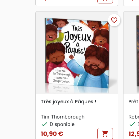
Prix
Prix
favorite_border
search
APERÇU RAPIDE
Très joyeux à Pâques !
Prêt
Tim Thornborough
Robe
check
check
Disponible
D
10,90 €
12,
shopping_cart
Prix
Prix