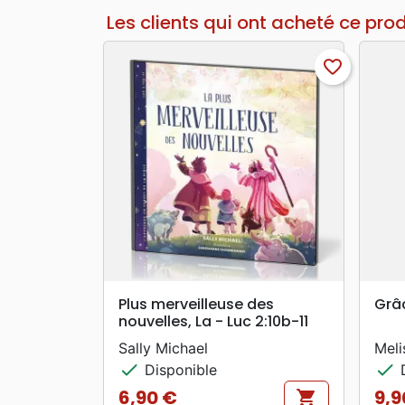
Les clients qui ont acheté ce pro
favorite_border
search
APERÇU RAPIDE
Plus merveilleuse des
Grâc
nouvelles, La - Luc 2:10b-11
Sally Michael
Meli
check
check
Disponible
D
6,90 €
9,9
shopping_cart