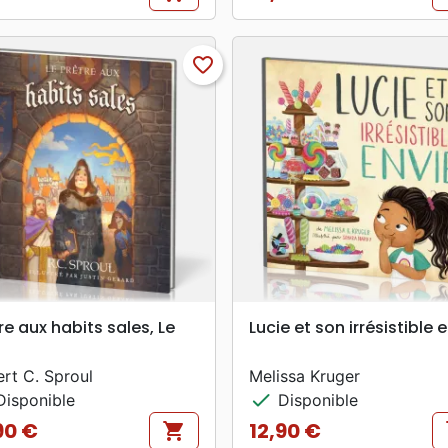
Prix
favorite_border
search
search
APERÇU RAPIDE
APERÇU RAPIDE
re aux habits sales, Le
Lucie et son irrésistible 
rt C. Sproul
Melissa Kruger
check
isponible
Disponible
90 €
12,90 €
shopping_cart
s
Prix