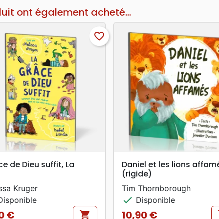
duit ont également acheté...
favorite_border
search
search
APERÇU RAPIDE
APERÇU RAPIDE
e de Dieu suffit, La
Daniel et les lions affam
(rigide)
ssa Kruger
Tim Thornborough
check
isponible
Disponible
0 €
10,90 €
shopping_cart
s