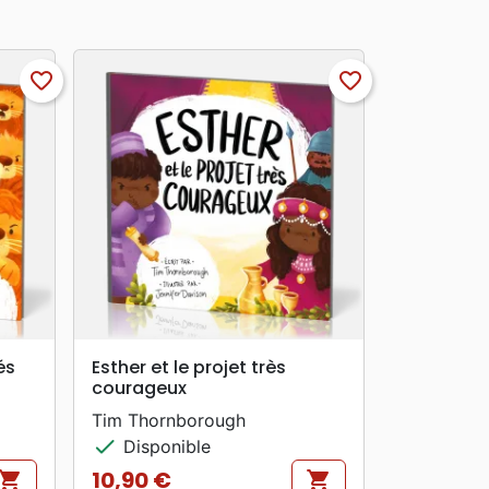
favorite_border
favorite_border
search
APERÇU RAPIDE
és
Esther et le projet très
courageux
Tim Thornborough
check
Disponible
10,90 €
hopping_cart
shopping_cart