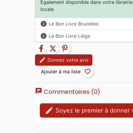
Egalement disponible dans votre librairie
locale
info
Le Bon Livre Bruxelles
info
Le Bon Livre Liège
facebook
twitter
pinterest
edit
Donnez votre avis
favorite_border
chat
Commentaires (0)
edit
Soyez le premier à donner v