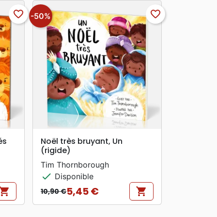
favorite_border
favorite_border
-50%
search
APERÇU RAPIDE
és
Noël très bruyant, Un
(rigide)
Tim Thornborough
check
Disponible
5,45 €
hopping_cart
shopping_cart
10,90 €
Prix de base
Prix