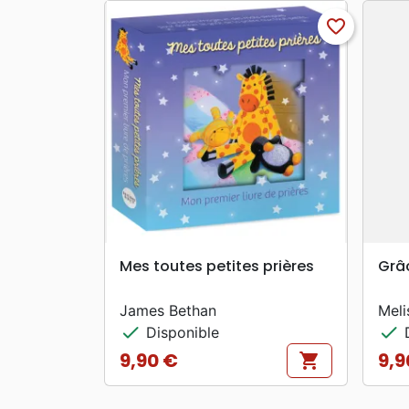
favorite_border
search
APERÇU RAPIDE
Mes toutes petites prières
Grâc
James Bethan
Meli
check
check
Disponible
D
9,90 €
9,9
shopping_cart
Prix
Prix