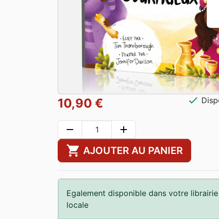
check
Disp
10,90 €
remove
add
shopping_cart
AJOUTER AU PANIER
Egalement disponible dans votre librairie
locale