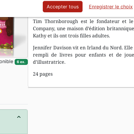
cet horrible projet réussisse. Cette hi
Accepter tous
Enregistrer le choix
comment les projets de Dieu pour sauver son
Tim Thornborough est le fondateur et le
Company, une maison d’édition britannique c
Kathy et ils ont trois filles adultes.
Jennifer Davison vit en Irland du Nord. Elle 
rempli de livres pour enfants et de joue
onible
d’illustratrice.
6 ex.
24 pages