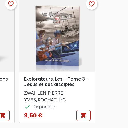
favorite_border
favorite_border
search
APERÇU RAPIDE
ions
Explorateurs, Les - Tome 3 -
Jésus et ses disciples
ZWAHLEN PIERRE-
YVES/ROCHAT J-C
check
Disponible
9,50 €
hopping_cart
shopping_cart
Prix