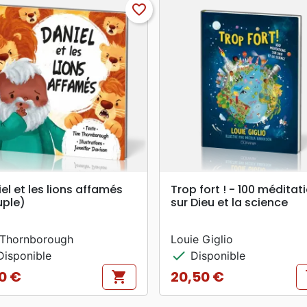
favorite_border
search
search
APERÇU RAPIDE
APERÇU RAPIDE
el et les lions affamés
Trop fort ! - 100 méditat
uple)
sur Dieu et la science
 Thornborough
Louie Giglio
check
isponible
Disponible
0 €
20,50 €
shopping_cart
s
Prix