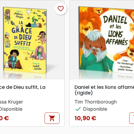
favorite_border
search
search
APERÇU RAPIDE
APERÇU RAPIDE
e de Dieu suffit, La
Daniel et les lions affam
(rigide)
ssa Kruger
Tim Thornborough
check
isponible
Disponible
0 €
10,90 €
shopping_cart
s
Prix