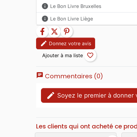
info
Le Bon Livre Bruxelles
info
Le Bon Livre Liège
facebook
twitter
pinterest
edit
Donnez votre avis
favorite_border
chat
Commentaires (0)
edit
Soyez le premier à donner v
Les clients qui ont acheté ce pro