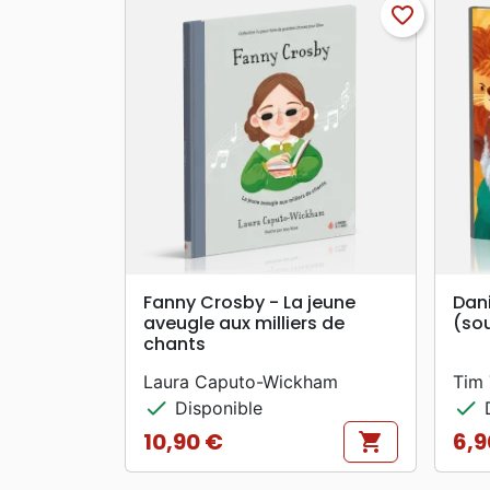
favorite_border
search
APERÇU RAPIDE
Fanny Crosby - La jeune
Dani
aveugle aux milliers de
(so
chants
Laura Caputo-Wickham
Tim
check
check
Disponible
D
10,90 €
6,9
shopping_cart
Prix
Prix