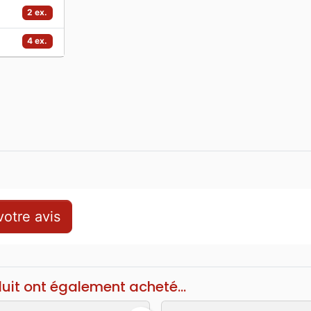
2 ex.
4 ex.
otre avis
duit ont également acheté...