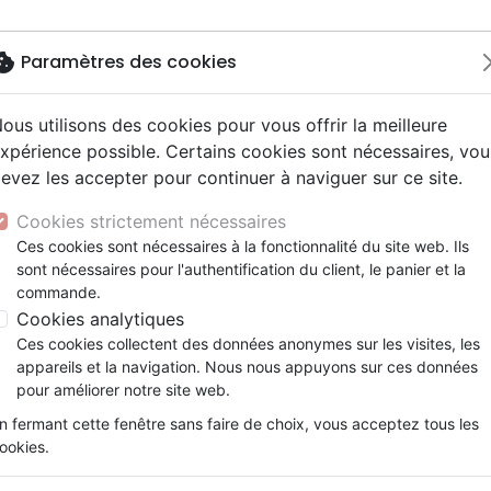
okie
Paramètres des cookies
ous utilisons des cookies pour vous offrir la meilleure
Nouveautés
Bibles
Calendriers
Livres
Jeunesse
xpérience possible. Certains cookies sont nécessaires, vou
evez les accepter pour continuer à naviguer sur ce site.
driers autres langues
e, adoration
ms 6-9 ans
ue enfant
enfants
ation
Autres versions
Mission, évangélisation
Enseignement jeunesse
Recueils et partitions
DVD concert
Croix/cadres
ther et le projet très courageux
y
nne, santé +
s 9-12 ans
Bibles d'étude
Fin des temps
Livres d'activités
Porte clés
Cookies strictement nécessaires
ur
e, famille +
scents, jeunes
siles cultuels
Bibles audio
Personnages de la Bible
Cadeaux Bébé
Posters
Esther et le projet très cour
Ces cookies sont nécessaires à la fonctionnalité du site web. Ils
ais courant / NFC
l, Messianique
x
sont nécessaires pour l'authentification du client, le panier et la
Bibles gros caractères
Création, évolution
Bloc notes
Tim Thornborough
commande.
ais fondamental
ion +
Evangiles
Romans, récits
Cookies analytiques
Référence
BLF9942
EAN
9782362499425
Ed
gnages, bio
Bandes dessinées
Ces cookies collectent des données anonymes sur les visites, les
t spirituel
Théâtre, saynettes
Description
Détails du produit
appareils et la navigation. Nous nous appuyons sur ces données
pour améliorer notre site web.
As-tu déjà fait quelque chose de très courag
n fermant cette fenêtre sans faire de choix, vous acceptez tous les
Dans cette histoire vraie tirée de la Bible, 
ookies.
de Dieu. Mais Dieu donne à la reine Esther