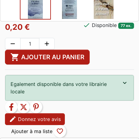
check
Disponible
0,20 €
77 ex.
remove
add
shopping_cart
AJOUTER AU PANIER
Egalement disponible dans votre librairie
locale
facebook
twitter
pinterest
edit
Donnez votre avis
favorite_border