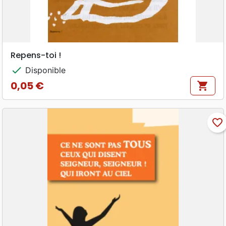
Repens-toi !
check
Disponible
0,05 €
shopping_cart
Prix
favorite_border