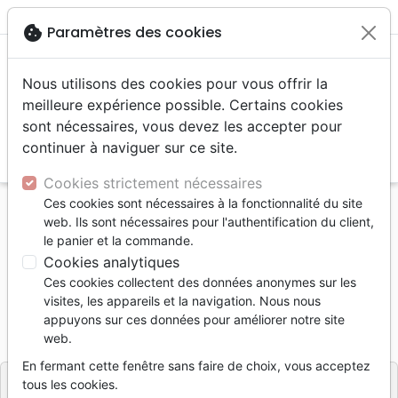
menu
shopping_cart
account_circle
cookie
Paramètres des cookies
Nous utilisons des cookies pour vous offrir la
meilleure expérience possible. Certains cookies
sont nécessaires, vous devez les accepter pour
continuer à naviguer sur ce site.
search
Reche
Cookies strictement nécessaires
Ces cookies sont nécessaires à la fonctionnalité du site
Accueil
Livres
Brochures et traités
web. Ils sont nécessaires pour l'authentification du client,
Quelqu’un d’autre est-il mort à la place de Jésus?
le panier et la commande.
Cookies analytiques
Quelqu’un d’autre est-il mort à la
Ces cookies collectent des données anonymes sur les
place de Jésus?
visites, les appareils et la navigation. Nous nous
appuyons sur ces données pour améliorer notre site
Référence
VDP0099
EAN
2120000000997
web.
La Voix des Prophètes
Editeur
En fermant cette fenêtre sans faire de choix, vous acceptez
tous les cookies.