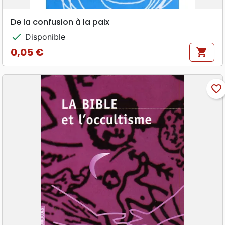
De la confusion à la paix
check
Disponible
0,05 €
shopping_cart
Prix
favorite_border