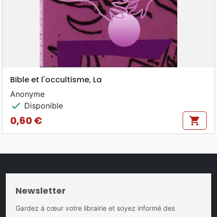
Bible et l'occultisme, La
Anonyme
check
Disponible
0,60 €
shopping_cart
Prix
Newsletter
Gardez à cœur votre librairie et soyez informé des