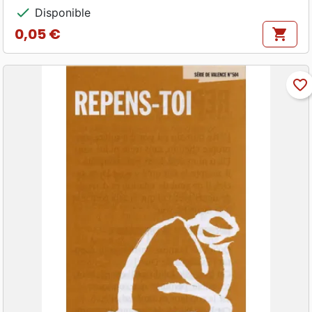
check
Disponible
0,05 €
shopping_cart
Prix
favorite_border