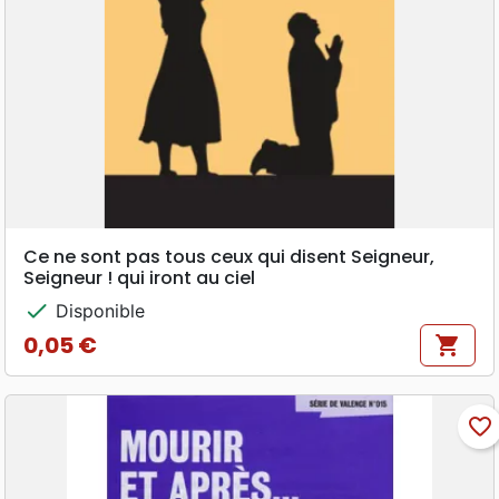
Ce ne sont pas tous ceux qui disent Seigneur,
Seigneur ! qui iront au ciel
check
Disponible
0,05 €
shopping_cart
Prix
favorite_border