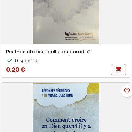
Peut-on être sûr d’aller au paradis?
check
Disponible
0,20 €
shopping_cart
Prix
favorite_border