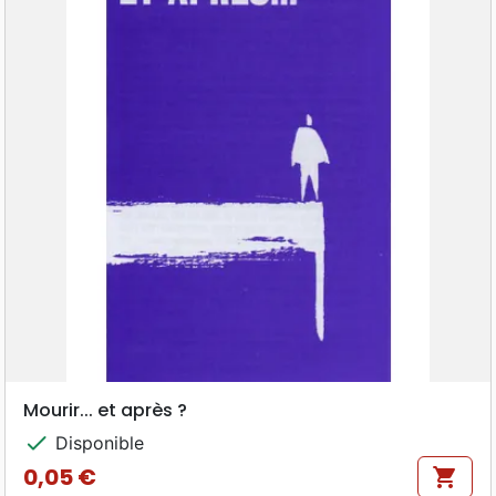
Mourir... et après ?
check
Disponible
0,05 €
shopping_cart
Prix