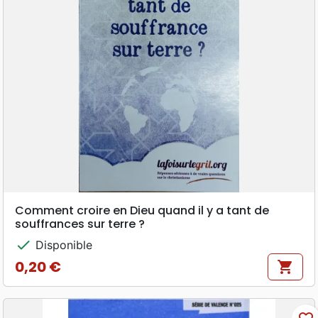
Comment croire en Dieu quand il y a tant de
souffrances sur terre ?
check
Disponible
0,20 €
shopping_cart
Prix