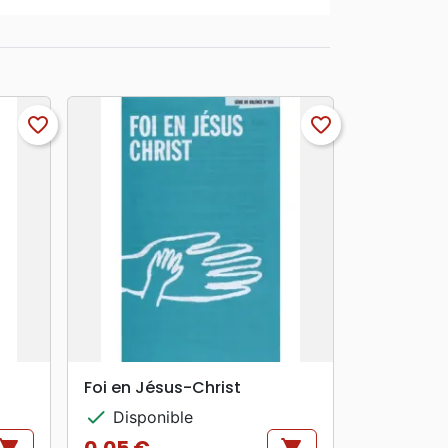
favorite_border
favorite_border
search
APERÇU RAPIDE
Foi en Jésus-Christ
check
Disponible