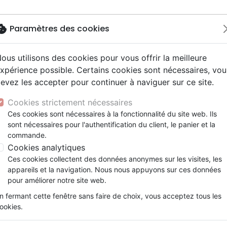
okie
Paramètres des cookies
ous utilisons des cookies pour vous offrir la meilleure
Nouveautés
Bibles
Calendriers
Livres
Jeunesse
xpérience possible. Certains cookies sont nécessaires, vou
evez les accepter pour continuer à naviguer sur ce site.
driers autres langues
e, adoration
ms 6-9 ans
ue enfant
enfants
ation
Autres versions
Mission, évangélisation
Enseignement jeunesse
Recueils et partitions
DVD concert
Croix/cadres
epens-toi !
y
nne, santé +
s 9-12 ans
Bibles d'étude
Fin des temps
Livres d'activités
Porte clés
Cookies strictement nécessaires
ur
e, famille +
scents, jeunes
siles cultuels
Bibles audio
Personnages de la Bible
Cadeaux Bébé
Posters
Repens-toi !
Ces cookies sont nécessaires à la fonctionnalité du site web. Ils
ais courant / NFC
l, Messianique
x
sont nécessaires pour l'authentification du client, le panier et la
Bibles gros caractères
Création, évolution
Bloc notes
Référence
SV504FR
EAN
2120000001727
Ed
commande.
ais fondamental
ion +
Evangiles
Romans, récits
Cookies analytiques
Détails du produit
gnages, bio
Bandes dessinées
Ces cookies collectent des données anonymes sur les visites, les
t spirituel
Théâtre, saynettes
Référence
SV504FR
appareils et la navigation. Nous nous appuyons sur ces données
EAN / ISBN
2120000001727
pour améliorer notre site web.
Editeur
BIBLE & PUBLICATIO
n fermant cette fenêtre sans faire de choix, vous acceptez tous les
Poids
0 g
ookies.
En stock
280 ex.