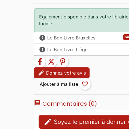
Egalement disponible dans votre librairie
locale
info
Le Bon Livre Bruxelles
su
info
Le Bon Livre Liège
facebook
twitter
pinterest
edit
Donnez votre avis
favorite_border
chat
Commentaires (0)
edit
Soyez le premier à donner v