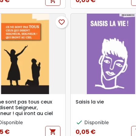
5 €
0,05 €
shopping_cart
s
Prix
favorite_border
search
search
APERÇU RAPIDE
APERÇU RAPIDE
ne sont pas tous ceux
Saisis la vie
disent Seigneur,
neur ! qui iront au ciel
check
isponible
Disponible
5 €
0,05 €
shopping_cart
s
Prix