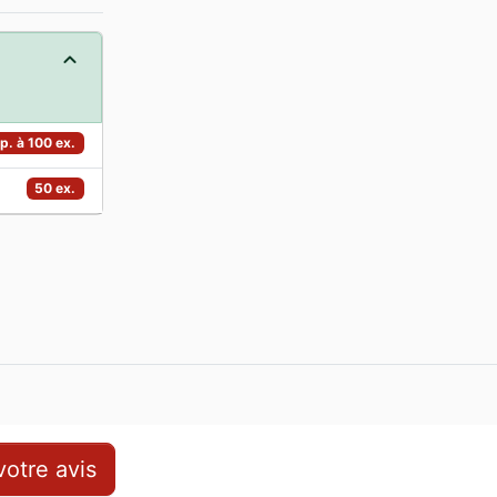
p. à 100 ex.
50 ex.
otre avis