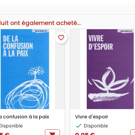
duit ont également acheté...
favorite_border
search
search
APERÇU RAPIDE
APERÇU RAPIDE
a confusion à la paix
Vivre d'espoir
check
isponible
Disponible