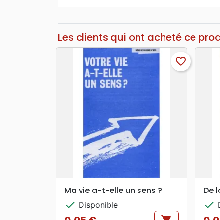
Les clients qui ont acheté ce pro
favorite_border
search
APERÇU RAPIDE
Ma vie a-t-elle un sens ?
De l
check
check
Disponible
D