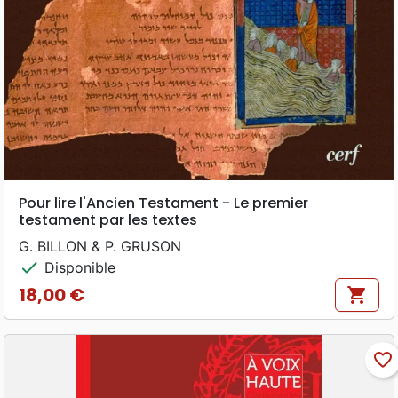
Pour lire l'Ancien Testament - Le premier
testament par les textes
G. BILLON & P. GRUSON
check
Disponible
18,00 €
shopping_cart
Prix
favorite_border