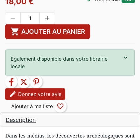
18,00 €
remove
add
shopping_cart
AJOUTER AU PANIER
Egalement disponible dans votre librairie
locale
facebook
twitter
pinterest
edit
Donnez votre avis
favorite_border
Description
Dans les médias, les découvertes archéologiques sont