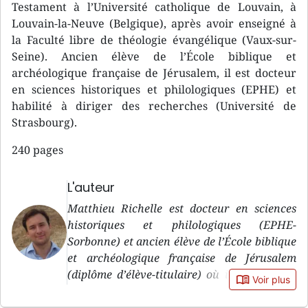
Testament à l’Université catholique de Louvain, à
Louvain-la-Neuve (Belgique), après avoir enseigné à
la Faculté libre de théologie évangélique (Vaux-sur-
Seine). Ancien élève de l’École biblique et
archéologique française de Jérusalem, il est docteur
en sciences historiques et philologiques (EPHE) et
habilité à diriger des recherches (Université de
Strasbourg).
240 pages
L'auteur
Matthieu Richelle est docteur en sciences
historiques et philologiques (EPHE-
Sorbonne) et ancien élève de l’École biblique
et archéologique française de Jérusalem
(diplôme d’élève-titulaire) où il a étudié en
book_open
Voir plus
tant que boursier de l’Académie des
Inscriptions et Belles-Lettres. Il est