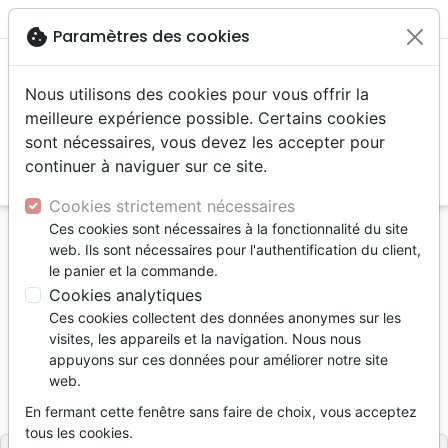
menu
shopping_cart
account_circle
cookie
Paramètres des cookies
Nous utilisons des cookies pour vous offrir la
meilleure expérience possible. Certains cookies
sont nécessaires, vous devez les accepter pour
continuer à naviguer sur ce site.
search
Reche
Cookies strictement nécessaires
Ces cookies sont nécessaires à la fonctionnalité du site
Accueil
Livres
Etude de la Bible +
web. Ils sont nécessaires pour l'authentification du client,
Etude de la Bible
le panier et la commande.
Bible et l'archéologie, La (2e édition)
Cookies analytiques
Ces cookies collectent des données anonymes sur les
Bible et l'archéologie, La (2e édition)
visites, les appareils et la navigation. Nous nous
Matthieu Richelle
appuyons sur ces données pour améliorer notre site
web.
Référence
EXC0551
EAN
9782755005516
En fermant cette fenêtre sans faire de choix, vous acceptez
Excelsis
Editeur
tous les cookies.