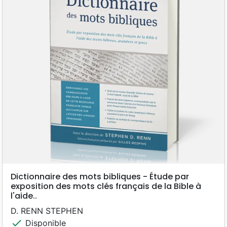
l'épigraphie nord-ouest sémitique (étude des
inscriptions anciennes alphabétiques du
Levant).
Dictionnaire des mots bibliques - Étude par
exposition des mots clés français de la Bible à
l'aide..
D. RENN STEPHEN
check
Disponible