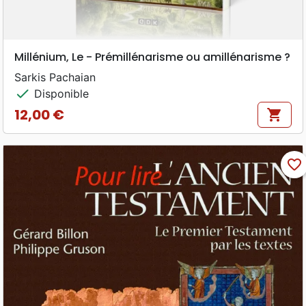
Millénium, Le - Prémillénarisme ou amillénarisme ?
Sarkis Pachaian
check
Disponible
12,00 €
shopping_cart
Prix
favorite_border