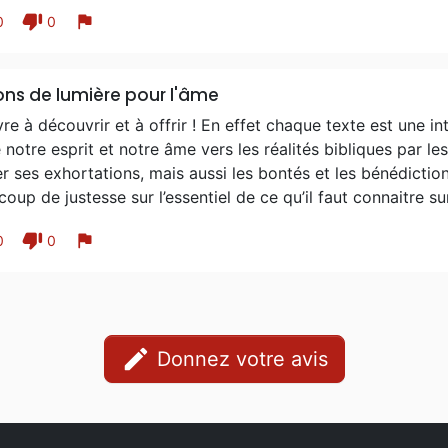
thumb_down
flag
0
0
ns de lumière pour l'âme
vre à découvrir et à offrir ! En effet chaque texte est une in
 notre esprit et notre âme vers les réalités bibliques par l
r ses exhortations, mais aussi les bontés et les bénédiction
oup de justesse sur l’essentiel de ce qu’il faut connaitre sur
thumb_down
flag
0
0
edit
Donnez votre avis