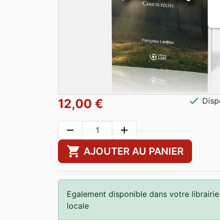
check
Disp
12,00 €
remove
add
shopping_cart
AJOUTER AU PANIER
Egalement disponible dans votre librairie
locale