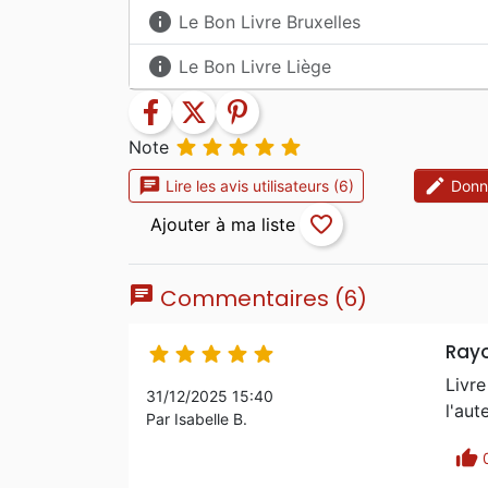
info
Le Bon Livre Bruxelles
info
Le Bon Livre Liège
facebook
twitter
pinterest





Note
chat
edit
Lire les avis utilisateurs (6)
Donne
favorite_border
chat
Commentaires (6)
Rayo





Livre
31/12/2025 15:40
l'au
Par Isabelle B.
thumb_up