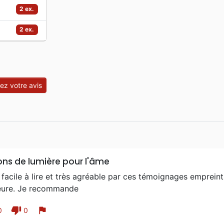
2 ex.
2 ex.
z votre avis
ns de lumière pour l'âme
 facile à lire et très agréable par ces témoignages empreint
teure. Je recommande
thumb_down
flag
0
0