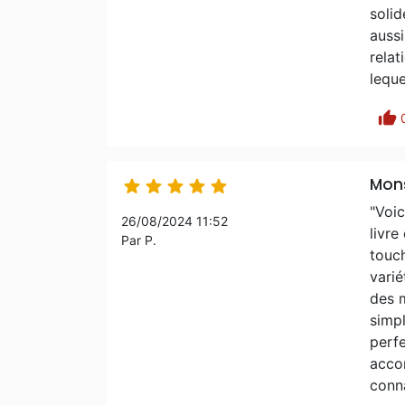
solid
aussi
relat
leque
thumb_up
Mons





"Voic
26/08/2024 11:52
livre
Par P.
touch
varié
des 
simpl
perfe
accom
conna