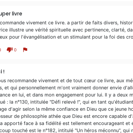
uper livre
commande vivement ce livre. a partir de faits divers, histo
trice illustre une vérité spirituelle avec pertinence, clarté, 
eux pour l'évangélisation et un stimulant pour la foi des croy
thumb_down
flag
0
0
 !
us recommande vivement et de tout cœur ce livre, aux médit
s, et qui personnellement m'ont vraiment donner envie d'all
ance en lui, et dans mon engagement pour lui. Il y a deux
é : la n°130, intitulée "Défi relevé !", qui en tant qu'étudi
age d'agir selon la même confiance en Dieu que ce jeune h
sseur de philosophie athée que Dieu est encore capable d'ag
a apporté face à sa fidélité est tellement encourageant et é
oup touché est le n°182, intitulé "Un héros méconnu", qui 