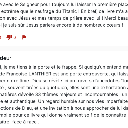
e avec le Seigneur pour toujours lui laisser la première pl
 extrême que le naufrage du Titanic ! En bref, ce livre m
ion avec Jésus et mes temps de prière avec lui ! Merci bea
l je suis sûr Jésus parlera encore à de nombreux cœurs !
thumb_down
flag
0
0
ieur
i, je me tiens à la porte et je frappe. Si quelqu'un entend ma 
 de Françoise LANTHIER est une porte entrouverte, qui laiss
er notre âme. Dieu se révèle ici au travers d'anecdotes "t
té ; souvent tirées du quotidien, elles sont une exhortation 
matières dévoile 33 thèmes majeurs et incontournables : u
e et authentique. Un regard humble sur nos vies imparfait
ctions de Dieu, et une invitation à nous approcher de lui d
plie pour ce livre qui donne vraiment soif de le connaître 
ître "face à face".