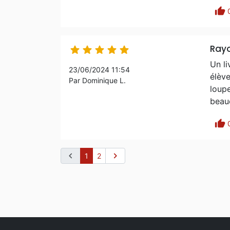
thumb_up
Rayo





Un li
23/06/2024 11:54
élève
Par Dominique L.
loupe
beauc
thumb_up
chevron_left
chevron_right
1
2