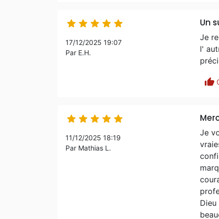
Un s





Je re
17/12/2025 19:07
l' au
Par E.H.
préci
thumb_up
Merci





Je vo
11/12/2025 18:19
vraie
Par Mathias L.
confi
marqu
cour
profe
Dieu 
beauc