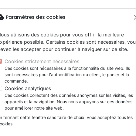
okie
Paramètres des cookies
ous utilisons des cookies pour vous offrir la meilleure
Nouveautés
Bibles
Calendriers
Livres
Jeunesse
xpérience possible. Certains cookies sont nécessaires, vou
evez les accepter pour continuer à naviguer sur ce site.
driers autres langues
e, adoration
ms 6-9 ans
ue enfant
enfants
ation
Autres versions
Mission, évangélisation
Enseignement jeunesse
Recueils et partitions
DVD concert
Croix/cadres
ditations
Rayons de lumière pour l’âme - Courts récits
y
nne, santé +
s 9-12 ans
Bibles d'étude
Fin des temps
Livres d'activités
Porte clés
Cookies strictement nécessaires
ur
e, famille +
scents, jeunes
siles cultuels
Bibles audio
Personnages de la Bible
Cadeaux Bébé
Posters
Rayons de lumière pour l’âme
Ces cookies sont nécessaires à la fonctionnalité du site web. Ils
ais courant / NFC
l, Messianique
x
sont nécessaires pour l'authentification du client, le panier et la
Bibles gros caractères
Création, évolution
Bloc notes
Françoise Lanthier
commande.
ais fondamental
ion +
Evangiles
Romans, récits
Cookies analytiques
Référence
CAEF4085
EAN
9782918540854
gnages, bio
Bandes dessinées
Ces cookies collectent des données anonymes sur les visites, les
t spirituel
Théâtre, saynettes
Description
Détails du produit
appareils et la navigation. Nous nous appuyons sur ces données
pour améliorer notre site web.
220 pages
n fermant cette fenêtre sans faire de choix, vous acceptez tous les
ookies.