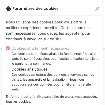
menu
shopping_cart
account_circle
cookie
Paramètres des cookies
Nous utilisons des cookies pour vous offrir la
meilleure expérience possible. Certains cookies
sont nécessaires, vous devez les accepter pour
continuer à naviguer sur ce site.
search
Reche
Cookies strictement nécessaires
Ces cookies sont nécessaires à la fonctionnalité du site
Accueil
Livres
Témoignages, bio
web. Ils sont nécessaires pour l'authentification du client,
Forts - 11 récits d’hommes ordinaires que Dieu a
le panier et la commande.
équipés de sa puissance extraordinaire
Cookies analytiques
Ces cookies collectent des données anonymes sur les
Forts - 11 récits d’hommes ordinaires
visites, les appareils et la navigation. Nous nous
que Dieu a équipés de sa puissance
appuyons sur ces données pour améliorer notre site
extraordinaire
web.
Catherine Parks
En fermant cette fenêtre sans faire de choix, vous acceptez
tous les cookies.
Référence
BLF9790
EAN
9782362497902