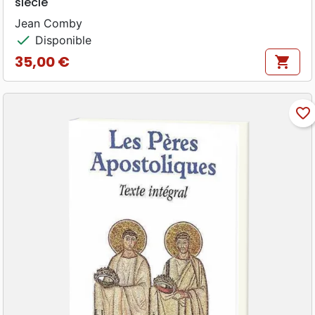
siècle
Jean Comby
check
Disponible
35,00 €
shopping_cart
Prix
favorite_border