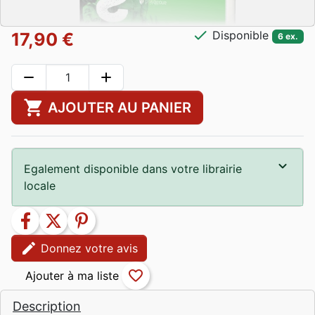
check
Disponible
17,90 €
6 ex.
remove
add
shopping_cart
AJOUTER AU PANIER
Egalement disponible dans votre librairie
locale
facebook
twitter
pinterest
edit
Donnez votre avis
favorite_border
Description