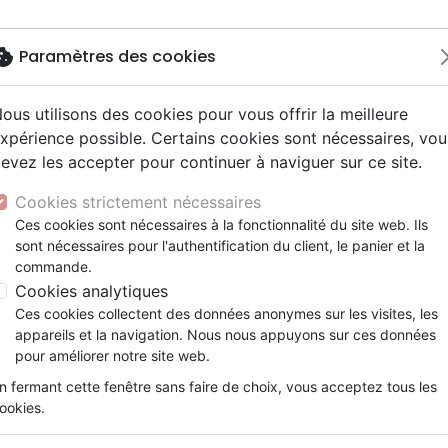
okie
Paramètres des cookies
ous utilisons des cookies pour vous offrir la meilleure
Nouveautés
Bibles
Calendriers
Livres
Jeunesse
xpérience possible. Certains cookies sont nécessaires, vou
evez les accepter pour continuer à naviguer sur ce site.
driers autres langues
e, adoration
ms 6-9 ans
ue enfant
enfants
ation
Autres versions
Mission, évangélisation
Enseignement jeunesse
Recueils et partitions
DVD concert
Croix/cadres
 langues
Calendrier Bonne Semence livre (grec)
y
nne, santé +
s 9-12 ans
Bibles d'étude
Fin des temps
Livres d'activités
Porte clés
Cookies strictement nécessaires
ur
e, famille +
scents, jeunes
siles cultuels
Bibles audio
Personnages de la Bible
Cadeaux Bébé
Posters
Calendrier Bonne Semence li
Ces cookies sont nécessaires à la fonctionnalité du site web. Ils
ais courant / NFC
l, Messianique
x
sont nécessaires pour l'authentification du client, le panier et la
Bibles gros caractères
Création, évolution
Bloc notes
2026
commande.
ais fondamental
ion +
Evangiles
Romans, récits
Cookies analytiques
Référence
CA050GR
EAN
2100000026654
E
gnages, bio
Bandes dessinées
Ces cookies collectent des données anonymes sur les visites, les
t spirituel
Théâtre, saynettes
Détails du produit
appareils et la navigation. Nous nous appuyons sur ces données
pour améliorer notre site web.
Référence
CA050GR
EAN / ISBN
2100000026654
n fermant cette fenêtre sans faire de choix, vous acceptez tous les
ookies.
Editeur
BPC
Format
15.5⨯11.5cm