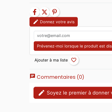
facebook
twitter
pinterest
edit
Donnez votre avis
Prévenez-moi lorsque le produit est di
favorite_border
chat
Commentaires (0)
edit
Soyez le premier à donner v