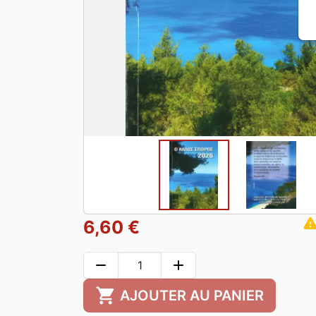
warni
6,60 €
remove
add
shopping_cart
AJOUTER AU PANIER