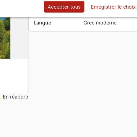
Poids
0 g
Accepter tous
Enregistrer le choix
Date de parution
01.10.2025
Langue
Grec moderne
ng
En réappro