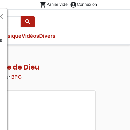
shopping_cart
account_circle
Panier vide
Connexion
search
Rechercher
Musique
Vidéos
Divers
s
Bibles néerlandais
Livres cadeaux
Enfants néerlandais
CD néerlandais
DVD néerlandais
Stylos crayons
Bibles anglais
Brochures et traités
Enfants anglais
Maison, cuisine
Bibles autres langues
Livres néerlandais
Enfants autres langues
Marque-page
role de Dieu
Bibles multilingues
Livres anglais
Carterie
BPC
iteur
Livres autres langues