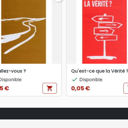
search
search
APERÇU RAPIDE
APERÇU RAPIDE
llez-vous ?
Qu'est-ce que la Vérité 
check
isponible
Disponible
5 €
0,05 €
shopping_cart
s
Prix