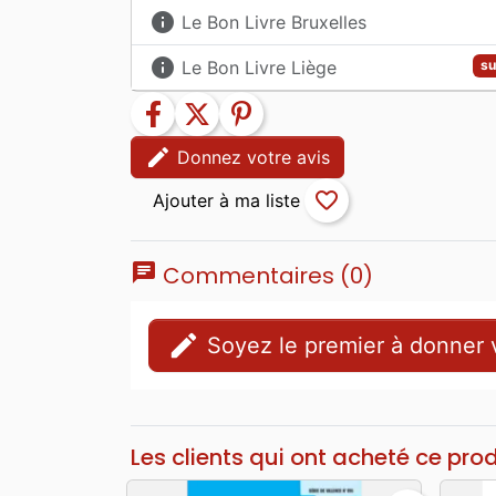
info
Le Bon Livre Bruxelles
info
Le Bon Livre Liège
su
facebook
twitter
pinterest
edit
Donnez votre avis
favorite_border
chat
Commentaires (0)
edit
Soyez le premier à donner v
Les clients qui ont acheté ce pro