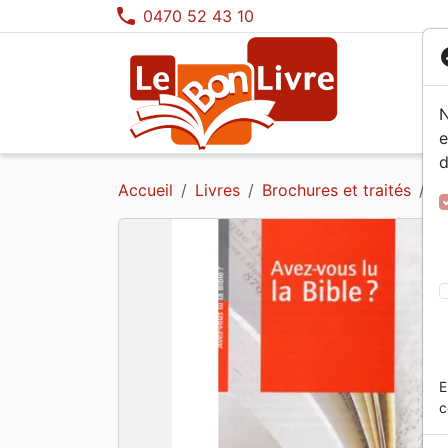
phone
0470 52 43 10
co
N
e
d
Segond 21
Calendriers, agendas
Etude de la Bible +
Bibles jeunesse
Musique adulte
DVD adultes
Housses de Bible
NBS
Calen
Prièr
Albu
Musiq
DVD 
Décor
Accueil
Livres
Brochures et traités
A
Segond 1910
Erudition +
Prière, méditation
Cavaliers bibliques
Darb
Perso
Album
Sac
Esaïe 55
Edification
Albums 0-6 ans
Jeux
Seme
Coupl
Adole
Usten
NEG
Découverte de la foi
Objets cadeaux
Franç
Israë
Bijou
Colombe
Doctrine
Franç
Relig
Eglise
Témoi
Ethique, société
Comba
E
c