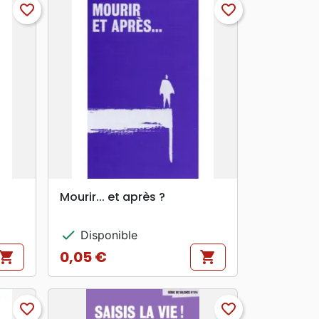
favorite_border
favorite_border
search
APERÇU RAPIDE
Mourir... et après ?
check
Disponible
0,05 €
hopping_cart
shopping_cart
Prix
favorite_border
favorite_border