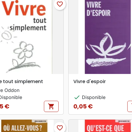
favorite_border
search
search
APERÇU RAPIDE
APERÇU RAPIDE
re tout simplement
Vivre d'espoir
re Oddon
check
isponible
Disponible
5 €
0,05 €
shopping_cart
s
Prix
favorite_border