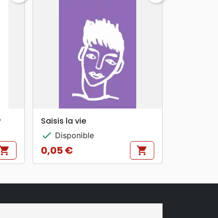
search
APERÇU RAPIDE
?
Saisis la vie
check
Disponible
0,05 €
hopping_cart
shopping_cart
Prix