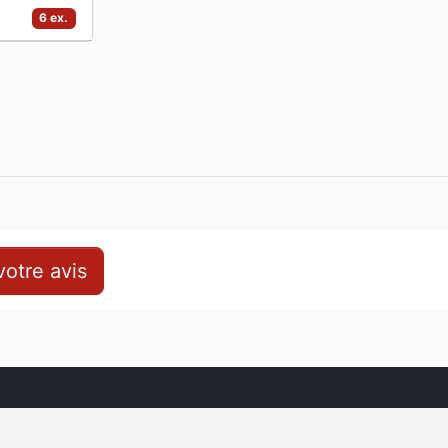
6 ex.
otre avis