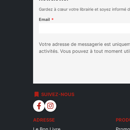
Gardez à cœur votre librairie et soyez informé 
Email
*
Votre adresse de messagerie est uniqueme
activités. Vous pouvez à tout moment uti
bookmark
SUIVEZ-NOUS
facebook
instagram
ADRESSE
PROD
Le Bon Livre
Promo