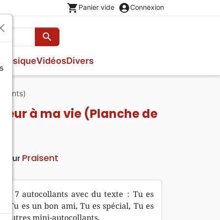
shopping_cart
account_circle
Panier vide
Connexion
search
Rechercher
Musique
Vidéos
Divers
s
Bibles néerlandais
Livres cadeaux
Enfants néerlandais
CD néerlandais
DVD néerlandais
Stylos crayons
llants)
Bibles anglais
Brochures et traités
Enfants anglais
Maison, cuisine
Bibles autres langues
Livres néerlandais
Enfants autres langues
Marque-page
uleur à ma vie (Planche de
Bibles multilingues
Livres anglais
Carterie
Livres autres langues
Praisent
diteur
ont 7 autocollants avec du texte : Tu es
, Tu es un bon ami, Tu es spécial, Tu es
7 autres mini-autocollants.