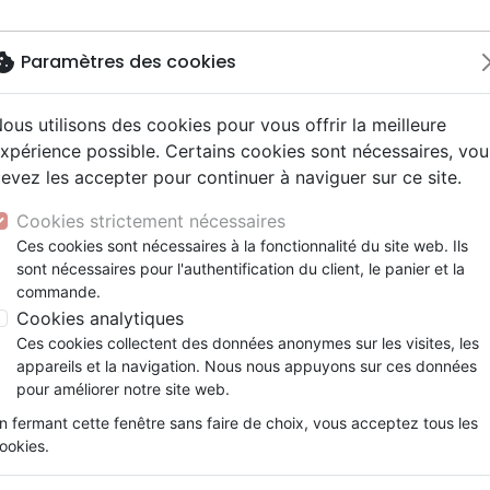
okie
Paramètres des cookies
ous utilisons des cookies pour vous offrir la meilleure
Nouveautés
Bibles
Calendriers
Livres
Jeunesse
xpérience possible. Certains cookies sont nécessaires, vou
evez les accepter pour continuer à naviguer sur ce site.
driers autres langues
e, adoration
ms 6-9 ans
ue enfant
enfants
ation
Autres versions
Mission, évangélisation
Enseignement jeunesse
Recueils et partitions
DVD concert
Croix/cadres
ers Dieu donne de la couleur à ma vie (Planche de 14 autoco
y
nne, santé +
s 9-12 ans
Bibles d'étude
Fin des temps
Livres d'activités
Porte clés
Cookies strictement nécessaires
ur
e, famille +
scents, jeunes
siles cultuels
Bibles audio
Personnages de la Bible
Cadeaux Bébé
Posters
Stickers Dieu donne de la co
Ces cookies sont nécessaires à la fonctionnalité du site web. Ils
ais courant / NFC
l, Messianique
x
sont nécessaires pour l'authentification du client, le panier et la
Bibles gros caractères
Création, évolution
Bloc notes
14 autocollants)
commande.
ais fondamental
ion +
Evangiles
Romans, récits
PRAISENT
Cookies analytiques
gnages, bio
Bandes dessinées
Ces cookies collectent des données anonymes sur les visites, les
t spirituel
Théâtre, saynettes
Référence
PRA71049
EAN
3700318973993
E
appareils et la navigation. Nous nous appuyons sur ces données
Description
Détails du produit
pour améliorer notre site web.
n fermant cette fenêtre sans faire de choix, vous acceptez tous les
Planche de 14 autocollants pour enfants, d
ookies.
unique, Tu es merveilleuse, Tu es courageux
aimée, Dieu donne de la couleur à ma vie et 