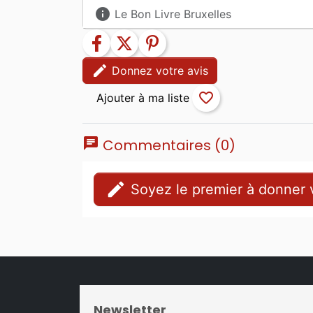
info
Le Bon Livre Bruxelles
facebook
twitter
pinterest
edit
Donnez votre avis
favorite_border
chat
Commentaires (0)
edit
Soyez le premier à donner v
Newsletter