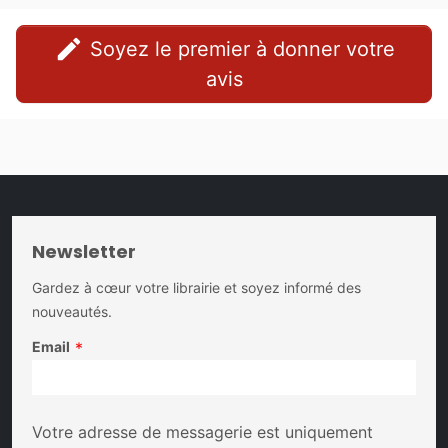
edit
Soyez le premier à donner votre
avis
Newsletter
Gardez à cœur votre librairie et soyez informé des
nouveautés.
Email
*
Votre adresse de messagerie est uniquement