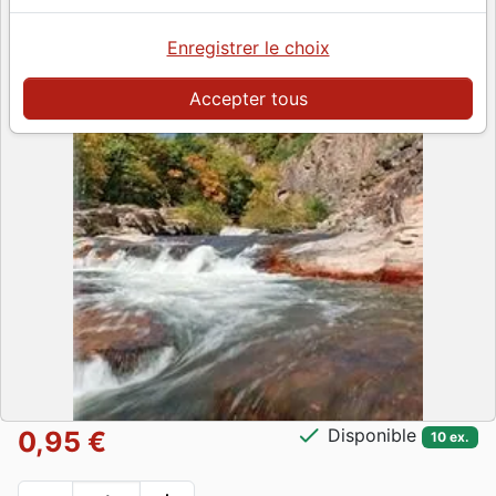
Enregistrer le choix
Accepter tous
check
Disponible
0,95 €
10 ex.