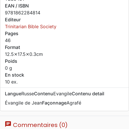
EAN / ISBN
9781862284814
Editeur
Trinitarian Bible Society
Pages
46
Format
12.5⨯17.5⨯0.3cm
Poids
0 g
En stock
10 ex.
Langue
Russe
Contenu
Evangile
Contenu detail
Évangile de Jean
Façonnage
Agrafé
chat
Commentaires (0)