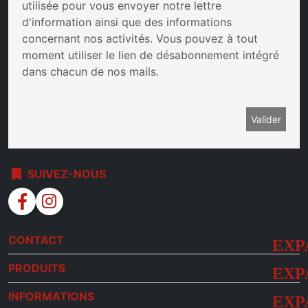
utilisée pour vous envoyer notre lettre
d'information ainsi que des informations
concernant nos activités. Vous pouvez à tout
moment utiliser le lien de désabonnement intégré
dans chacun de nos mails.
bookmark
SUIVEZ-NOUS
facebook
instagram
CONTACT
PRODUITS
INFORMATIONS