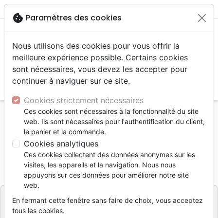
menu
shopping_cart
account_circle
cookie
Paramètres des cookies
Nous utilisons des cookies pour vous offrir la
meilleure expérience possible. Certains cookies
sont nécessaires, vous devez les accepter pour
continuer à naviguer sur ce site.
search
Reche
Cookies strictement nécessaires
Ces cookies sont nécessaires à la fonctionnalité du site
Accueil
Bibles
Bibles autres langues
web. Ils sont nécessaires pour l'authentification du client,
Evangile de Jean russe
le panier et la commande.
Cookies analytiques
Evangile de Jean russe
Ces cookies collectent des données anonymes sur les
Référence
TBS8481
EAN
9781862284814
visites, les appareils et la navigation. Nous nous
Trinitarian Bible Society
appuyons sur ces données pour améliorer notre site
Editeur
web.
En fermant cette fenêtre sans faire de choix, vous acceptez
tous les cookies.