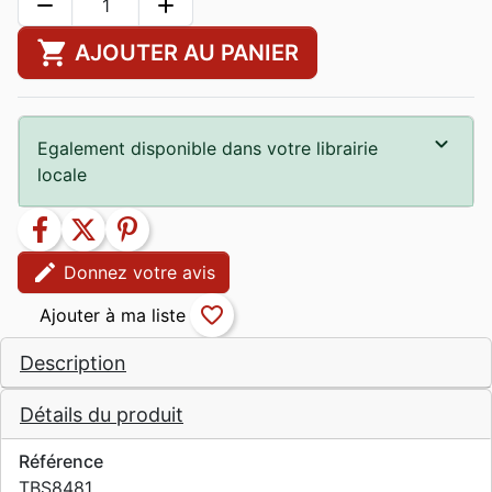
remove
add
shopping_cart
AJOUTER AU PANIER
Egalement disponible dans votre librairie
locale
facebook
twitter
pinterest
edit
Donnez votre avis
favorite_border
Description
Détails du produit
Référence
TBS8481