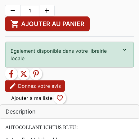
remove
add
shopping_cart
AJOUTER AU PANIER
Egalement disponible dans votre librairie
locale
facebook
twitter
pinterest
edit
Donnez votre avis
favorite_border
Description
AUTOCOLLANT ICHTUS BLEU :