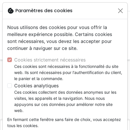
menu
shopping_cart
account_circle
cookie
Paramètres des cookies
Nous utilisons des cookies pour vous offrir la
meilleure expérience possible. Certains cookies
sont nécessaires, vous devez les accepter pour
continuer à naviguer sur ce site.
search
Reche
Cookies strictement nécessaires
Ces cookies sont nécessaires à la fonctionnalité du site
Accueil
Divers
Objets cadeaux
web. Ils sont nécessaires pour l'authentification du client,
Autocollant ICHTUS bleu
le panier et la commande.
Cookies analytiques
Autocollant ICHTUS bleu
Ces cookies collectent des données anonymes sur les
ULJO
visites, les appareils et la navigation. Nous nous
appuyons sur ces données pour améliorer notre site
Référence
ULJ71733
EAN
3700318980243
web.
Uljo
Editeur
En fermant cette fenêtre sans faire de choix, vous acceptez
tous les cookies.