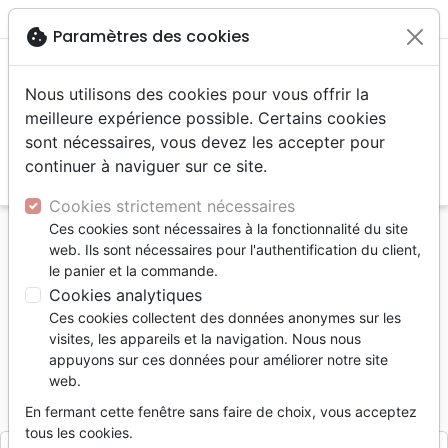
menu
shopping_cart
account_circle
cookie
Paramètres des cookies
Nous utilisons des cookies pour vous offrir la
meilleure expérience possible. Certains cookies
sont nécessaires, vous devez les accepter pour
continuer à naviguer sur ce site.
search
Reche
Cookies strictement nécessaires
Ces cookies sont nécessaires à la fonctionnalité du site
Accueil
Divers
Bloc notes
web. Ils sont nécessaires pour l'authentification du client,
Carnet de notes noir Seigneur Tu comprends mes
le panier et la commande.
pensées - Ps. 139:2
Cookies analytiques
Ces cookies collectent des données anonymes sur les
Carnet de notes noir Seigneur Tu
visites, les appareils et la navigation. Nous nous
comprends mes pensées - Ps. 139:2
appuyons sur ces données pour améliorer notre site
web.
Référence
ULJ727824
EAN
3700318978677
Uljö
Editeur
En fermant cette fenêtre sans faire de choix, vous acceptez
tous les cookies.