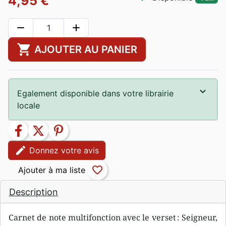
4,95 €
remove
add
shopping_cart
AJOUTER AU PANIER
Egalement disponible dans votre librairie
locale
facebook
twitter
pinterest
edit
Donnez votre avis
favorite_border
Description
Carnet de note multifonction avec le verset : Seigneur,