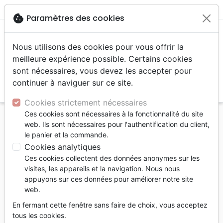
menu
shopping_cart
account_circle
cookie
Paramètres des cookies
Nous utilisons des cookies pour vous offrir la
meilleure expérience possible. Certains cookies
sont nécessaires, vous devez les accepter pour
continuer à naviguer sur ce site.
search
Reche
Cookies strictement nécessaires
Ces cookies sont nécessaires à la fonctionnalité du site
Accueil
Bibles
Bibles autres langues
web. Ils sont nécessaires pour l'authentification du client,
Nouveau Testament, Psaumes et Proverbes souple
le panier et la commande.
bleu - portugais
Cookies analytiques
Ces cookies collectent des données anonymes sur les
Nouveau Testament, Psaumes et
visites, les appareils et la navigation. Nous nous
Proverbes souple bleu - portugais
appuyons sur ces données pour améliorer notre site
web.
ALMEIDA CORRIGIDA FIEL
En fermant cette fenêtre sans faire de choix, vous acceptez
Référence
TBS8486
EAN
9781862284869
tous les cookies.
Trinitarian Bible Society
Editeur