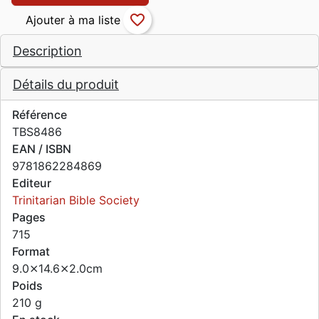
favorite_border
Description
Détails du produit
Référence
TBS8486
EAN / ISBN
9781862284869
Editeur
Trinitarian Bible Society
Pages
715
Format
9.0⨯14.6⨯2.0cm
Poids
210 g