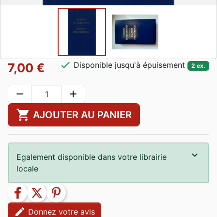
check
Disponible jusqu'à épuisement
7,00 €
2 ex.
remove
add
shopping_cart
AJOUTER AU PANIER
Egalement disponible dans votre librairie
locale
facebook
twitter
pinterest
edit
Donnez votre avis