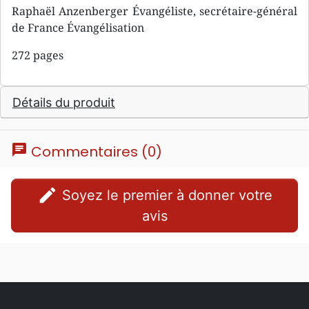
Raphaël Anzenberger Évangéliste, secrétaire-général
de France Évangélisation
272 pages
Détails du produit
chat
Commentaires (0)
edit
Soyez le premier à donner votre
avis