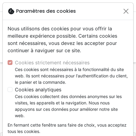
menu
shopping_cart
account_circle
cookie
Paramètres des cookies
Nous utilisons des cookies pour vous offrir la
meilleure expérience possible. Certains cookies
sont nécessaires, vous devez les accepter pour
continuer à naviguer sur ce site.
search
Reche
Cookies strictement nécessaires
Ces cookies sont nécessaires à la fonctionnalité du site
Accueil
Livres
Eglise
web. Ils sont nécessaires pour l'authentification du client,
Servir à nos français - Le défi de l'église émergente
le panier et la commande.
Cookies analytiques
Servir à nos français - Le défi de
Ces cookies collectent des données anonymes sur les
l'église émergente
visites, les appareils et la navigation. Nous nous
appuyons sur ces données pour améliorer notre site
David Brown
web.
Référence
FAR2183
EAN
9782863143926
En fermant cette fenêtre sans faire de choix, vous acceptez
Farel
Editeur
tous les cookies.