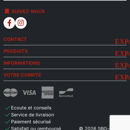
bookmark
SUIVEZ-NOUS
facebook
instagram
CONTACT
PRODUITS
INFORMATIONS
VOTRE COMPTE
check
Ecoute et conseils
check
Service de livraison
check
Paiement sécurisé
check
Satisfait ou remboursé
© 2026 SBG-MB