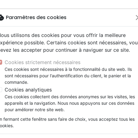
okie
Paramètres des cookies
ous utilisons des cookies pour vous offrir la meilleure
Nouveautés
Bibles
Calendriers
Livres
Jeunesse
xpérience possible. Certains cookies sont nécessaires, vou
evez les accepter pour continuer à naviguer sur ce site.
driers autres langues
e, adoration
ms 6-9 ans
ue enfant
enfants
ation
Autres versions
Mission, évangélisation
Enseignement jeunesse
Recueils et partitions
DVD concert
Croix/cadres
5 rigide bleu
y
nne, santé +
s 9-12 ans
Bibles d'étude
Fin des temps
Livres d'activités
Porte clés
Cookies strictement nécessaires
ur
e, famille +
scents, jeunes
siles cultuels
Bibles audio
Personnages de la Bible
Cadeaux Bébé
Posters
Bible Esaïe 55 rigide bleu
Ces cookies sont nécessaires à la fonctionnalité du site web. Ils
ais courant / NFC
l, Messianique
x
sont nécessaires pour l'authentification du client, le panier et la
Bibles gros caractères
Création, évolution
Bloc notes
Segond 1880 révisée
commande.
ais fondamental
ion +
Evangiles
Romans, récits
Cookies analytiques
Référence
SEG8321
EAN
9782914483216
Edi
gnages, bio
Bandes dessinées
Ces cookies collectent des données anonymes sur les visites, les
t spirituel
Théâtre, saynettes
Description
Détails du produit
appareils et la navigation. Nous nous appuyons sur ces données
pour améliorer notre site web.
Bible Segond, rigide, bleuE
n fermant cette fenêtre sans faire de choix, vous acceptez tous les
Couverture rigide similicuir, cousue.
ookies.
947 pages plus pages annexes contenant des