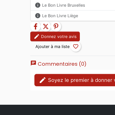
info
Le Bon Livre Bruxelles
info
Le Bon Livre Liège
facebook
twitter
pinterest
edit
Donnez votre avis
favorite_border
chat
Commentaires (0)
edit
Soyez le premier à donner v