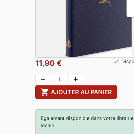
check
Dispo
11,90 €
remove
add
shopping_cart
AJOUTER AU PANIER
Egalement disponible dans votre librairie
locale