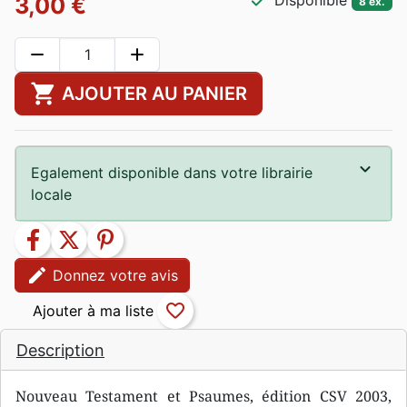
check
Disponible
3,00 €
8 ex.
remove
add
shopping_cart
AJOUTER AU PANIER
Egalement disponible dans votre librairie
locale
facebook
twitter
pinterest
edit
Donnez votre avis
favorite_border
Description
Nouveau Testament et Psaumes, édition CSV 2003,