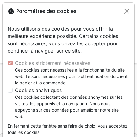
menu
shopping_cart
account_circle
cookie
Paramètres des cookies
Nous utilisons des cookies pour vous offrir la
meilleure expérience possible. Certains cookies
sont nécessaires, vous devez les accepter pour
continuer à naviguer sur ce site.
search
Reche
Cookies strictement nécessaires
Ces cookies sont nécessaires à la fonctionnalité du site
Accueil
Bibles
Bibles autres langues
web. Ils sont nécessaires pour l'authentification du client,
Nouveau testament + Psaumes allemand
le panier et la commande.
Cookies analytiques
Nouveau testament + Psaumes
Ces cookies collectent des données anonymes sur les
allemand
visites, les appareils et la navigation. Nous nous
appuyons sur ces données pour améliorer notre site
ELBERFELD 2015
web.
Référence
CSV7050
EAN
9783892870500
En fermant cette fenêtre sans faire de choix, vous acceptez
CHRISTLICHE SCHRIFTENVERBREITU
Editeur
tous les cookies.