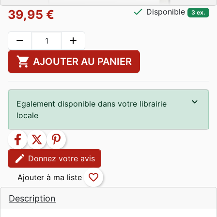
check
Disponible
39,95 €
3 ex.
remove
add
shopping_cart
AJOUTER AU PANIER
Egalement disponible dans votre librairie
locale
facebook
twitter
pinterest
edit
Donnez votre avis
favorite_border
Description