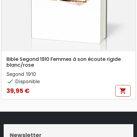
Bible Segond 1910 Femmes à son écoute rigide
blanc/rose
Segond 1910
check
Disponible
39,95 €
shopping_cart
Prix
Newsletter