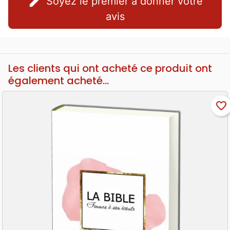
edit
Soyez le premier à donner votre
avis
Les clients qui ont acheté ce produit ont
également acheté...
favorite_border