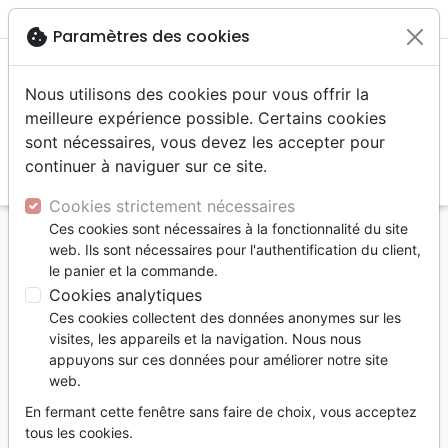
menu
shopping_cart
account_circle
cookie
Paramètres des cookies
Nous utilisons des cookies pour vous offrir la
meilleure expérience possible. Certains cookies
sont nécessaires, vous devez les accepter pour
continuer à naviguer sur ce site.
search
Reche
Cookies strictement nécessaires
Ces cookies sont nécessaires à la fonctionnalité du site
Accueil
Bibles
Segond 1910
web. Ils sont nécessaires pour l'authentification du client,
Bible Segond 1910 Femmes à son écoute rigide
le panier et la commande.
blanc/bleu
Cookies analytiques
Ces cookies collectent des données anonymes sur les
Bible Segond 1910 Femmes à son
visites, les appareils et la navigation. Nous nous
écoute rigide blanc/bleu
appuyons sur ces données pour améliorer notre site
web.
Segond 1910
En fermant cette fenêtre sans faire de choix, vous acceptez
Référence
SEG6180
EAN
9782895761808
tous les cookies.
Ministères Multilingues
Editeur