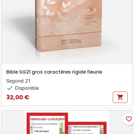
Bible SG21 gros caractères rigide fleurie
Segond 21
check
Disponible
32,00 €
shopping_cart
Prix
favorite_border