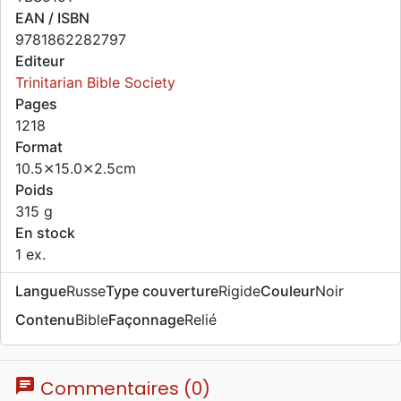
EAN / ISBN
9781862282797
Editeur
Trinitarian Bible Society
Pages
1218
Format
10.5⨯15.0⨯2.5cm
Poids
315 g
En stock
1 ex.
Langue
Russe
Type couverture
Rigide
Couleur
Noir
Contenu
Bible
Façonnage
Relié
chat
Commentaires (0)