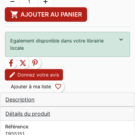
remove
add
shopping_cart
AJOUTER AU PANIER
Egalement disponible dans votre librairie
locale
facebook
twitter
pinterest
edit
Donnez votre avis
favorite_border
Description
Détails du produit
Référence
TBS5151