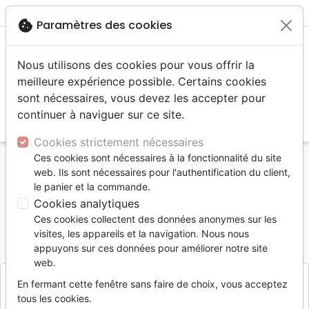
menu
shopping_cart
account_circle
cookie
Paramètres des cookies
Nous utilisons des cookies pour vous offrir la
meilleure expérience possible. Certains cookies
sont nécessaires, vous devez les accepter pour
continuer à naviguer sur ce site.
search
Reche
Cookies strictement nécessaires
Ces cookies sont nécessaires à la fonctionnalité du site
Accueil
Bibles
Bibles autres langues
web. Ils sont nécessaires pour l'authentification du client,
Bible russe noir petit format
le panier et la commande.
Cookies analytiques
Bible russe noir petit format
Ces cookies collectent des données anonymes sur les
Référence
TBS5151
EAN
9781862282797
visites, les appareils et la navigation. Nous nous
Trinitarian Bible Society
appuyons sur ces données pour améliorer notre site
Editeur
web.
En fermant cette fenêtre sans faire de choix, vous acceptez
tous les cookies.