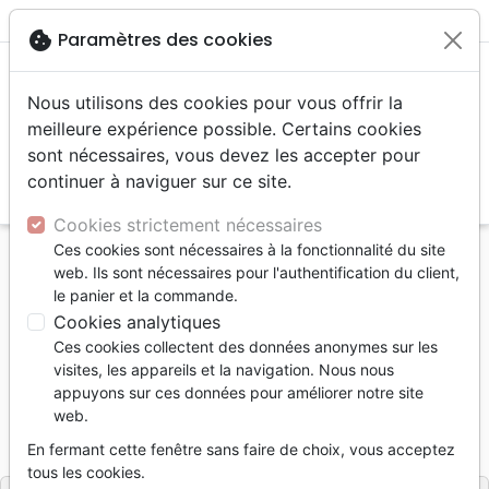
menu
shopping_cart
account_circle
cookie
Paramètres des cookies
Nous utilisons des cookies pour vous offrir la
meilleure expérience possible. Certains cookies
sont nécessaires, vous devez les accepter pour
continuer à naviguer sur ce site.
search
Reche
Cookies strictement nécessaires
Ces cookies sont nécessaires à la fonctionnalité du site
Accueil
Jeunesse
Adolescents, jeunes
web. Ils sont nécessaires pour l'authentification du client,
Héritage d'Oléhân, L' - Tome 1 Ephatha
le panier et la commande.
Cookies analytiques
Héritage d'Oléhân, L' - Tome 1
Ces cookies collectent des données anonymes sur les
Ephatha
visites, les appareils et la navigation. Nous nous
appuyons sur ces données pour améliorer notre site
RIGOTTI SARAH
web.
Référence
ELDE8308
EAN
9782493983084
En fermant cette fenêtre sans faire de choix, vous acceptez
ELDEE Edition
Editeur
tous les cookies.