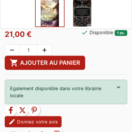
check
Disponible
21,00 €
1 ex.
remove
add
shopping_cart
AJOUTER AU PANIER
Egalement disponible dans votre librairie
locale
facebook
twitter
pinterest
edit
Donnez votre avis