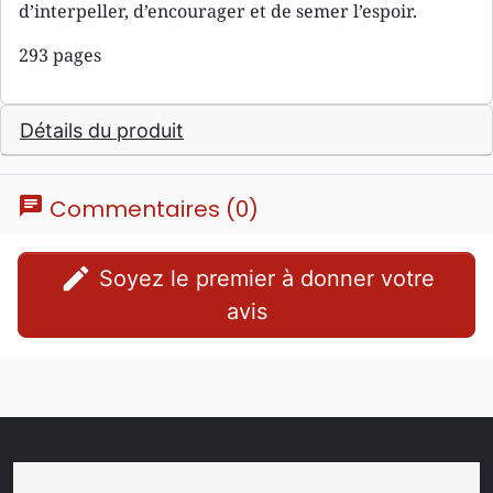
d’interpeller, d’encourager et de semer l’espoir.
293 pages
Détails du produit
chat
Commentaires (0)
edit
Soyez le premier à donner votre
avis