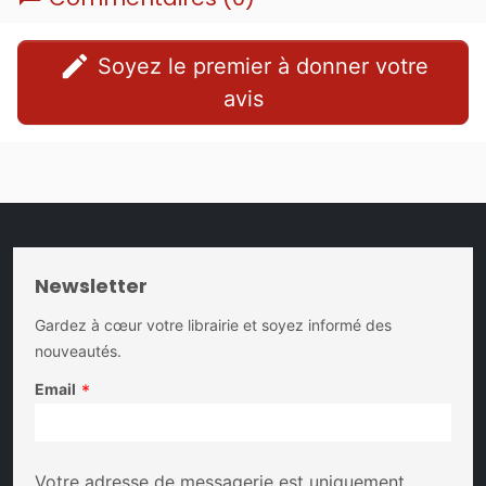
edit
Soyez le premier à donner votre
avis
Newsletter
Gardez à cœur votre librairie et soyez informé des
nouveautés.
Email
*
Votre adresse de messagerie est uniquement