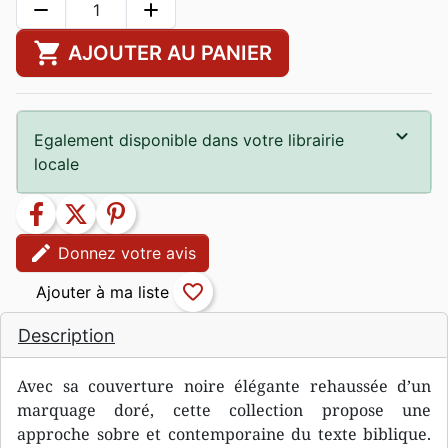
remove
add
shopping_cart
AJOUTER AU PANIER
Egalement disponible dans votre librairie
locale
facebook
twitter
pinterest
edit
Donnez votre avis
favorite_border
Description
Avec sa couverture noire élégante rehaussée d’un
marquage doré, cette collection propose une
approche sobre et contemporaine du texte biblique.