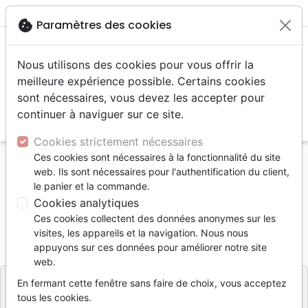
menu
shopping_cart
account_circle
cookie
Paramètres des cookies
Nous utilisons des cookies pour vous offrir la
meilleure expérience possible. Certains cookies
sont nécessaires, vous devez les accepter pour
continuer à naviguer sur ce site.
search
Reche
Cookies strictement nécessaires
Ces cookies sont nécessaires à la fonctionnalité du site
Accueil
Bibles
Evangiles
Evangile de Luc - NFC
web. Ils sont nécessaires pour l'authentification du client,
le panier et la commande.
Evangile de Luc - NFC
Cookies analytiques
Nouvelle Français Courant
Ces cookies collectent des données anonymes sur les
visites, les appareils et la navigation. Nous nous
Référence
NFC3057
EAN
9782386230578
appuyons sur ces données pour améliorer notre site
Biblio
Editeur
web.
En fermant cette fenêtre sans faire de choix, vous acceptez
tous les cookies.