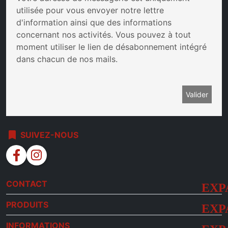
utilisée pour vous envoyer notre lettre
d'information ainsi que des informations
concernant nos activités. Vous pouvez à tout
moment utiliser le lien de désabonnement intégré
dans chacun de nos mails.
bookmark
SUIVEZ-NOUS
facebook
instagram
CONTACT
PRODUITS
INFORMATIONS