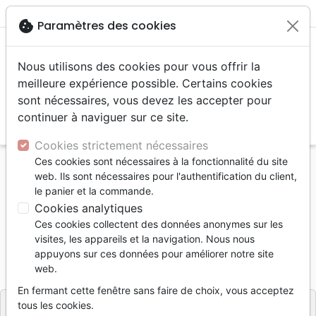
menu
shopping_cart
account_circle
cookie
Paramètres des cookies
Nous utilisons des cookies pour vous offrir la
meilleure expérience possible. Certains cookies
sont nécessaires, vous devez les accepter pour
continuer à naviguer sur ce site.
search
Reche
Cookies strictement nécessaires
Ces cookies sont nécessaires à la fonctionnalité du site
Accueil
Bibles
Evangiles
web. Ils sont nécessaires pour l'authentification du client,
Evangile de Matthieu - NFC
le panier et la commande.
Cookies analytiques
Evangile de Matthieu - NFC
Ces cookies collectent des données anonymes sur les
Nouvelle Français Courant
visites, les appareils et la navigation. Nous nous
appuyons sur ces données pour améliorer notre site
Référence
NFC3059
EAN
9782386230592
web.
Biblio
Editeur
En fermant cette fenêtre sans faire de choix, vous acceptez
tous les cookies.