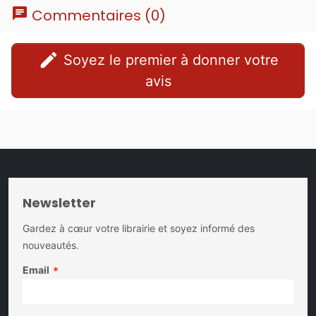
chat
Commentaires (0)
edit
Soyez le premier à donner votre
avis
Newsletter
Gardez à cœur votre librairie et soyez informé des
nouveautés.
Email
*