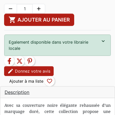
remove
add
shopping_cart
AJOUTER AU PANIER
Egalement disponible dans votre librairie
locale
facebook
twitter
pinterest
edit
Donnez votre avis
favorite_border
Description
Avec sa couverture noire élégante rehaussée d’un
marquage doré, cette collection propose une