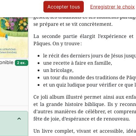
La première partie du livre plonge le l
Accepter tous
Enregistrer le choix
catholique qui vit les jours allant de Mardi
gestes, les traditions et les moments parta
se prépare et se vit concrètement.
La seconde partie élargit l’expérience e
Pâques. On y trouve :
le récit des derniers jours de Jésus jusq
onible
une recette à faire en famille,
2 ex.
un bricolage,
un tour du monde des traditions de Pâq
et un quiz ludique pour vérifier ce que l
Ce joli album illustré permet ainsi aux enfa
et la grande histoire biblique. Ils y recon
d’autres manières de célébrer, et compren
fête de joie, d’espérance et de renouveau.
Un livre complet, vivant et accessible, id