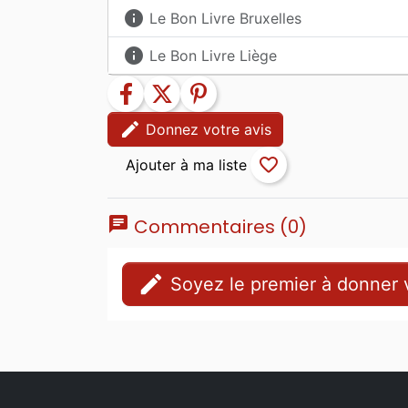
info
Le Bon Livre Bruxelles
info
Le Bon Livre Liège
facebook
twitter
pinterest
edit
Donnez votre avis
favorite_border
chat
Commentaires (0)
edit
Soyez le premier à donner v