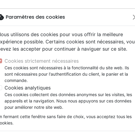
okie
Paramètres des cookies
ous utilisons des cookies pour vous offrir la meilleure
Nouveautés
Bibles
Calendriers
Livres
Jeunesse
xpérience possible. Certains cookies sont nécessaires, vou
evez les accepter pour continuer à naviguer sur ce site.
driers autres langues
e, adoration
ms 6-9 ans
ue enfant
enfants
ation
Autres versions
Mission, évangélisation
Enseignement jeunesse
Recueils et partitions
DVD concert
Croix/cadres
ques en famille avec Arthur
y
nne, santé +
s 9-12 ans
Bibles d'étude
Fin des temps
Livres d'activités
Porte clés
Cookies strictement nécessaires
ur
e, famille +
scents, jeunes
siles cultuels
Bibles audio
Personnages de la Bible
Cadeaux Bébé
Posters
Pâques en famille avec Arth
Ces cookies sont nécessaires à la fonctionnalité du site web. Ils
ais courant / NFC
l, Messianique
x
sont nécessaires pour l'authentification du client, le panier et la
Bibles gros caractères
Création, évolution
Bloc notes
NANCY DICKMANN
commande.
ais fondamental
ion +
Evangiles
Romans, récits
Cookies analytiques
Référence
BIBLIO3047
EAN
9782386230479
gnages, bio
Bandes dessinées
Ces cookies collectent des données anonymes sur les visites, les
t spirituel
Théâtre, saynettes
Description
Détails du produit
appareils et la navigation. Nous nous appuyons sur ces données
pour améliorer notre site web.
Avec Arthur et sa famille, les enfants entre
n fermant cette fenêtre sans faire de choix, vous acceptez tous les
Pâques : on prépare des gâteaux, on passe 
ookies.
peu à peu, on se met en route vers le cœur d