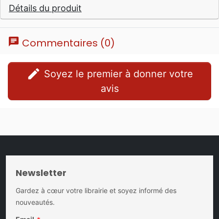
Détails du produit
chat
Commentaires (0)
edit
Soyez le premier à donner votre
avis
Newsletter
Gardez à cœur votre librairie et soyez informé des
nouveautés.