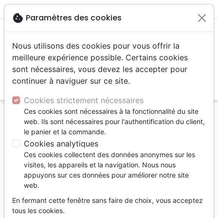
menu
shopping_cart
account_circle
cookie
Paramètres des cookies
Nous utilisons des cookies pour vous offrir la
meilleure expérience possible. Certains cookies
sont nécessaires, vous devez les accepter pour
continuer à naviguer sur ce site.
search
Reche
Cookies strictement nécessaires
Ces cookies sont nécessaires à la fonctionnalité du site
Accueil
Livres
Etude de la Bible +
web. Ils sont nécessaires pour l'authentification du client,
Cours bibliques
le panier et la commande.
1 Timothée - Se plonger dans la Parole
Cookies analytiques
Ces cookies collectent des données anonymes sur les
1 Timothée - Se plonger dans la
visites, les appareils et la navigation. Nous nous
Parole
appuyons sur ces données pour améliorer notre site
web.
Paul Every
En fermant cette fenêtre sans faire de choix, vous acceptez
Référence
BLF7150
EAN
9782386571503
tous les cookies.
BLF Éditions
Editeur