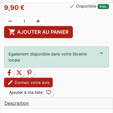
check
Disponible
9,90 €
4 ex.
remove
add
shopping_cart
AJOUTER AU PANIER
Egalement disponible dans votre librairie
locale
facebook
twitter
pinterest
edit
Donnez votre avis
favorite_border
Description