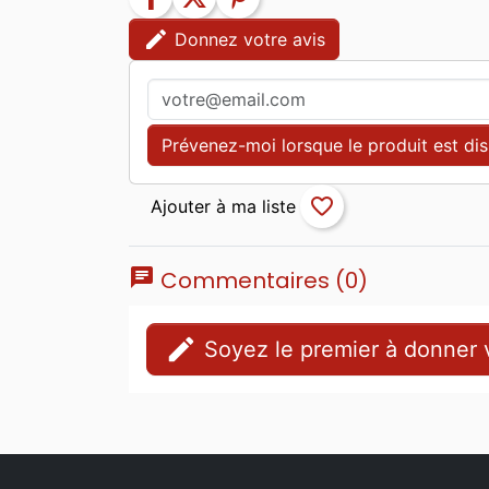
edit
Donnez votre avis
Prévenez-moi lorsque le produit est di
favorite_border
chat
Commentaires (0)
edit
Soyez le premier à donner v