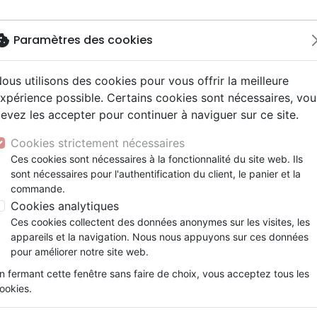
okie
Paramètres des cookies
ous utilisons des cookies pour vous offrir la meilleure
Nouveautés
Bibles
Calendriers
Livres
Jeunesse
xpérience possible. Certains cookies sont nécessaires, vou
evez les accepter pour continuer à naviguer sur ce site.
driers autres langues
e, adoration
ms 6-9 ans
ue enfant
enfants
ation
Autres versions
Mission, évangélisation
Enseignement jeunesse
Recueils et partitions
DVD concert
Croix/cadres
as
Calendrier - Parole pour tous - bloc et plaque
y
nne, santé +
s 9-12 ans
Bibles d'étude
Fin des temps
Livres d'activités
Porte clés
Cookies strictement nécessaires
ur
e, famille +
scents, jeunes
siles cultuels
Bibles audio
Personnages de la Bible
Cadeaux Bébé
Posters
Calendrier - Parole pour tous
Ces cookies sont nécessaires à la fonctionnalité du site web. Ils
ais courant / NFC
l, Messianique
x
sont nécessaires pour l'authentification du client, le panier et la
Bibles gros caractères
Création, évolution
Bloc notes
2026
commande.
ais fondamental
ion +
Evangiles
Romans, récits
Cookies analytiques
Référence
SMPP3943
EAN
9791091639439
E
gnages, bio
Bandes dessinées
Ces cookies collectent des données anonymes sur les visites, les
t spirituel
Théâtre, saynettes
Description
Détails du produit
appareils et la navigation. Nous nous appuyons sur ces données
pour améliorer notre site web.
Ce recueil de méditations est proposé sous
n fermant cette fenêtre sans faire de choix, vous acceptez tous les
les feuillets jour après jour.
ookies.
Le culte personnel est toujours présent au 