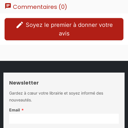
chat
Commentaires (0)
edit
Soyez le premier à donner votre
avis
Newsletter
Gardez à cœur votre librairie et soyez informé des
nouveautés.
Email
*