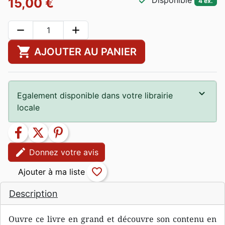
check
Disponible
15,00 €
4 ex.
remove
add
shopping_cart
AJOUTER AU PANIER
Egalement disponible dans votre librairie
locale
facebook
twitter
pinterest
edit
Donnez votre avis
favorite_border
Description
Ouvre ce livre en grand et découvre son contenu en