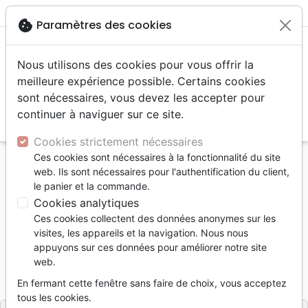
menu
shopping_cart
account_circle
cookie
Paramètres des cookies
Nous utilisons des cookies pour vous offrir la
meilleure expérience possible. Certains cookies
sont nécessaires, vous devez les accepter pour
continuer à naviguer sur ce site.
search
Reche
Cookies strictement nécessaires
Ces cookies sont nécessaires à la fonctionnalité du site
Accueil
Jeunesse
Livres d'activités
web. Ils sont nécessaires pour l'authentification du client,
Mon plus grand Noël - Cherche et trouve
le panier et la commande.
Cookies analytiques
Mon plus grand Noël - Cherche et
Ces cookies collectent des données anonymes sur les
trouve
visites, les appareils et la navigation. Nous nous
appuyons sur ces données pour améliorer notre site
Jacob Vium-Olesen
web.
Référence
CLC0476
EAN
9782722204768
En fermant cette fenêtre sans faire de choix, vous acceptez
CLC
Editeur
tous les cookies.