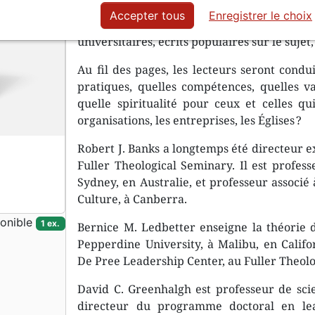
Combinant leur expertise en matière de lead
Accepter tous
Enregistrer le choix
auteurs abordent l’histoire et l’actualit
universitaires, écrits populaires sur le sujet
Au fil des pages, les lecteurs seront condui
pratiques, quelles compétences, quelles val
quelle spiritualité pour ceux et celles qu
organisations, les entreprises, les Églises ?
Robert J. Banks a longtemps été directeur e
Fuller Theological Seminary. Il est profess
Sydney, en Australie, et professeur associé 
Culture, à Canberra.
onible
1 ex.
Bernice M. Ledbetter enseigne la théorie 
Pepperdine University, à Malibu, en Califor
De Pree Leadership Center, au Fuller Theol
David C. Greenhalgh est professeur de scie
directeur du programme doctoral en lead