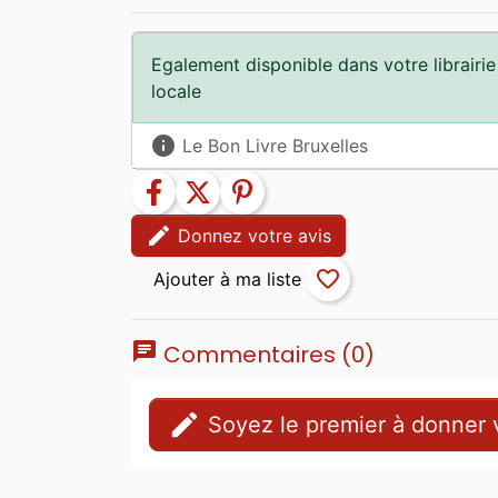
Egalement disponible dans votre librairie
locale
info
Le Bon Livre Bruxelles
facebook
twitter
pinterest
edit
Donnez votre avis
favorite_border
chat
Commentaires (0)
edit
Soyez le premier à donner v