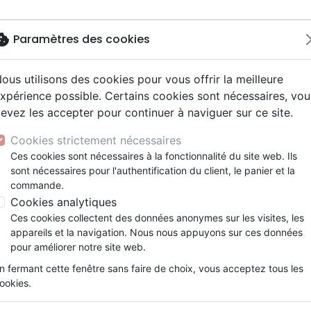
okie
Paramètres des cookies
ous utilisons des cookies pour vous offrir la meilleure
Nouveautés
Bibles
Calendriers
Livres
Jeunesse
xpérience possible. Certains cookies sont nécessaires, vou
evez les accepter pour continuer à naviguer sur ce site.
driers autres langues
e, adoration
ms 6-9 ans
ue enfant
enfants
ation
Autres versions
Mission, évangélisation
Enseignement jeunesse
Recueils et partitions
DVD concert
Croix/cadres
adership - Une évaluation chrétienne des approches contem
y
nne, santé +
s 9-12 ans
Bibles d'étude
Fin des temps
Livres d'activités
Porte clés
Cookies strictement nécessaires
ur
e, famille +
scents, jeunes
siles cultuels
Bibles audio
Personnages de la Bible
Cadeaux Bébé
Posters
Repenser le leadership - Une
Ces cookies sont nécessaires à la fonctionnalité du site web. Ils
ais courant / NFC
l, Messianique
x
sont nécessaires pour l'authentification du client, le panier et la
Bibles gros caractères
Création, évolution
Bloc notes
approches contemporaines
commande.
ais fondamental
ion +
Evangiles
Romans, récits
Collectif
Cookies analytiques
gnages, bio
Bandes dessinées
Ces cookies collectent des données anonymes sur les visites, les
t spirituel
Théâtre, saynettes
Référence
EXC0599
EAN
9782755005998
E
appareils et la navigation. Nous nous appuyons sur ces données
Description
Détails du produit
pour améliorer notre site web.
n fermant cette fenêtre sans faire de choix, vous acceptez tous les
Ce livre propose un état des lieux complet 
ookies.
leadership, d’un point de vue chrétien.