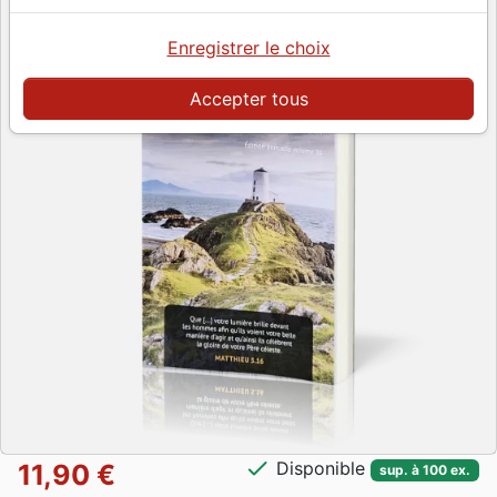
Enregistrer le choix
Accepter tous
check
Disponible
11,90 €
sup. à 100 ex.