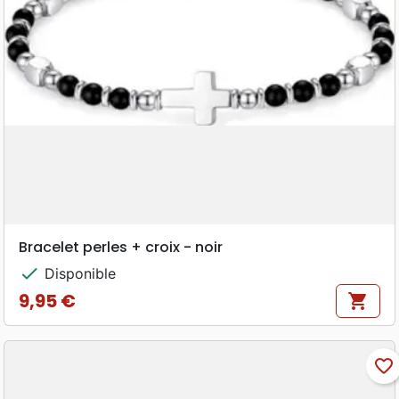
Bracelet perles + croix - noir
check
Disponible
9,95 €
shopping_cart
Prix
favorite_border