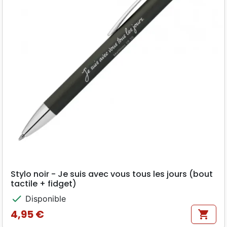
Stylo noir - Je suis avec vous tous les jours (bout
tactile + fidget)
check
Disponible
4,95 €
shopping_cart
Prix