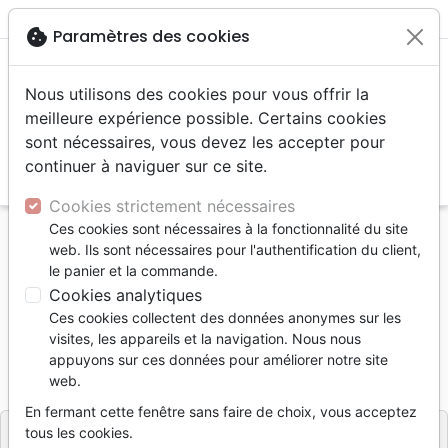
menu
shopping_cart
account_circle
cookie
Paramètres des cookies
Nous utilisons des cookies pour vous offrir la
meilleure expérience possible. Certains cookies
sont nécessaires, vous devez les accepter pour
continuer à naviguer sur ce site.
search
Reche
Cookies strictement nécessaires
Ces cookies sont nécessaires à la fonctionnalité du site
Accueil
Livres
Etude de la Bible +
Méditations
web. Ils sont nécessaires pour l'authentification du client,
Notre pain quotidien - Vol.36
le panier et la commande.
Cookies analytiques
Notre pain quotidien - Vol.36
Ces cookies collectent des données anonymes sur les
Collectif
visites, les appareils et la navigation. Nous nous
appuyons sur ces données pour améliorer notre site
Référence
NPQ6081
EAN
9781989260814
web.
NPQ
Editeur
En fermant cette fenêtre sans faire de choix, vous acceptez
tous les cookies.