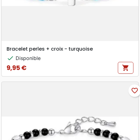
Bracelet perles + croix - turquoise
check
Disponible
9,95 €
shopping_cart
Prix
favorite_border