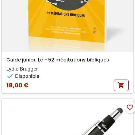
Guide junior, Le - 52 méditations bibliques
Lydie Brugger
check
Disponible
18,00 €
shopping_cart
Prix
favorite_border