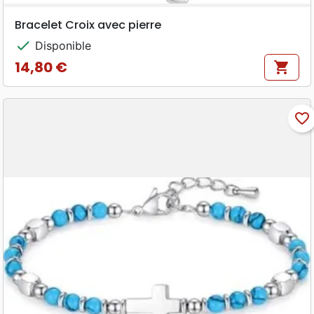
Bracelet Croix avec pierre
check
Disponible
14,80 €
shopping_cart
Prix
favorite_border