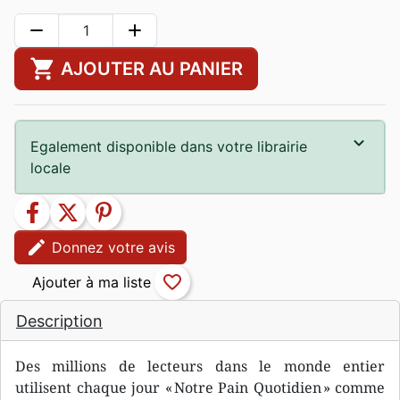
remove
add
shopping_cart
AJOUTER AU PANIER
Egalement disponible dans votre librairie
locale
facebook
twitter
pinterest
edit
Donnez votre avis
favorite_border
Description
Des millions de lecteurs dans le monde entier
utilisent chaque jour « Notre Pain Quotidien » comme