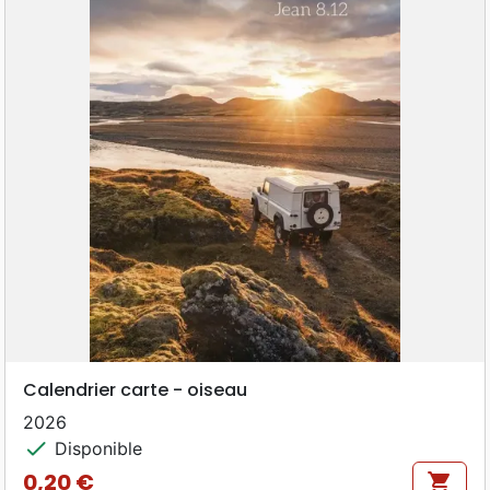
Calendrier carte - oiseau
2026
check
Disponible
0,20 €
shopping_cart