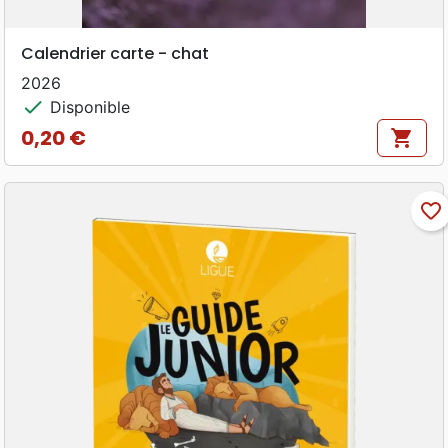
Calendrier carte - chat
2026
check
Disponible
0,20 €
shopping_cart
Prix
favorite_border